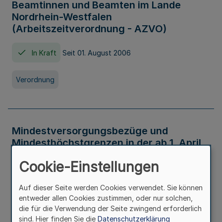
Beamtinnen und Beamten im Lande
Nordrhein-Westfalen
(Arbeitszeitverordnung - AZVO)
In Kraft
Seit 01. August 2006
Verordnung
Mindestversorgungsbezüge und
Mindesthöchstgrenzen in der ab 1. April
2026 maßgeblichen Höhe
Cookie-Einstellungen
In Kraft
Seit 31. Juli 2026
Auf dieser Seite werden Cookies verwendet. Sie können
entweder allen Cookies zustimmen, oder nur solchen,
Verwaltungsvorschrift
die für die Verwendung der Seite zwingend erforderlich
sind. Hier finden Sie die
Datenschutzerklärung