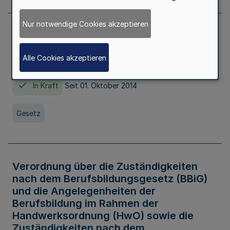
Nur notwendige Cookies akzeptieren
Gesetz über die Hochschulen des Landes
Nordrhein-Westfalen (Hochschulgesetz -
Alle Cookies akzeptieren
HG)
In Kraft
Seit 01. Oktober 2014
Gesetz
Verordnung über die Zuständigkeiten
nach dem Berufsbildungsgesetz (BBiG)
und die Angelegenheiten der
Berufsbildung im Rahmen der
Handwerksordnung (HwO) sowie die
Zuständigkeiten nach dem