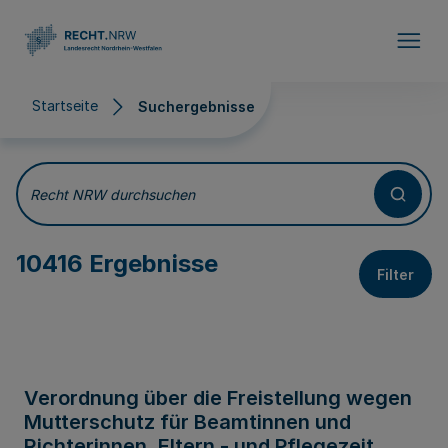
Direkt zum Inhalt
Startseite
Suchergebnisse
Suchergebnisse
Recht NRW durchsuchen
10416 Ergebnisse
Filter
Verordnung über die Freistellung wegen
Mutterschutz für Beamtinnen und
Richterinnen, Eltern - und Pflegezeit,