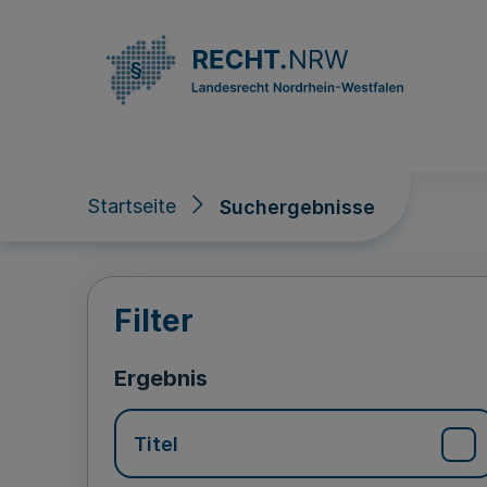
Direkt zum Inhalt
Startseite
Suchergebnisse
Suchergebnisse
Filter
Ergebnis
Titel