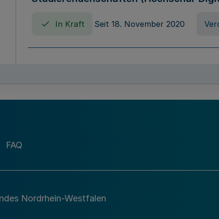
In Kraft
Seit 18. November 2020
Ver
Verordnung über die Erhebung von Ho
(Hochschulabgabenverordnung - HAbg
In Kraft
Seit 26. August 2015
Verord
FAQ
Gesetz über die Kunsthochschulen des
(Kunsthochschulgesetz - KunstHG)
In Kraft
Seit 01. April 2008
Gesetz
andes Nordrhein-Westfalen