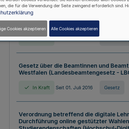
hen, die für die Verwendung der Seite zwingend erforderlich sind. Hi
Verordnung über die Wirtschaftsführu
hutzerklärung
Nordrhein-Westfalen (Hochschulwirtsc
HWFVO)
ige Cookies akzeptieren
Alle Cookies akzeptieren
In Kraft
Seit 11. Juli 2007
Verordnun
Gesetz über die Beamtinnen und Beamt
Westfalen (Landesbeamtengesetz - L
In Kraft
Seit 01. Juli 2016
Gesetz
Verordnung betreffend die digitale Leh
Durchführung online gestützter Wahlen
Studierendenschaften (Hochschul-Digi