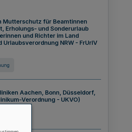
n Mutterschutz für Beamtinnen
it, Erholungs- und Sonderurlaub
rinnen und Richter im Land
nd Urlaubsverordnung NRW - FrUrlV
nung
liniken Aachen, Bonn, Düsseldorf,
klinikum-Verordnung - UKVO)
nung
zustimmen,