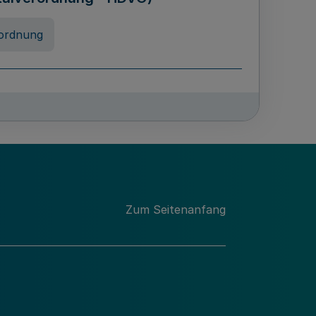
ordnung
chschulabgaben
-VO)
nung
Zum Seitenanfang
 Landes Nordrhein-Westfalen