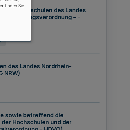
er finden Sie
ng der Hochschulen des Landes
haftsführungsverordnung – -
g
en des Landes Nordrhein-
BG NRW)
re sowie betreffend die
 der Hochschulen und der
talverordnung - HDVO)