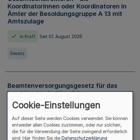
Koordinatorinnen oder Koordinatoren in
Ämter der Besoldungsgruppe A 13 mit
Amtszulage
In Kraft
Seit 01. August 2026
Gesetz
Beamtenversorgungsgesetz für das
Land Nordrhein-Westfalen
(Landesbeamtenversorgungsgesetz -
Cookie-Einstellungen
LBeamtVG NRW)
Auf dieser Seite werden Cookies verwendet. Sie können
In Kraft
Seit 01. Juli 2016
entweder allen Cookies zustimmen, oder nur solchen,
die für die Verwendung der Seite zwingend erforderlich
sind. Hier finden Sie die
Datenschutzerklärung