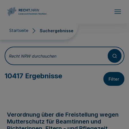
Direkt zum Inhalt
Startseite
Suchergebnisse
Suchergebnisse
Recht NRW durchsuchen
10417 Ergebnisse
Filter
Verordnung über die Freistellung wegen
Mutterschutz für Beamtinnen und
Richterinnen, Eltern - und Pflegezeit,