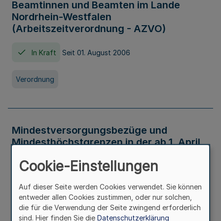
Beamtinnen und Beamten im Lande
Nordrhein-Westfalen
(Arbeitszeitverordnung - AZVO)
In Kraft
Seit 01. August 2006
Verordnung
Mindestversorgungsbezüge und
Mindesthöchstgrenzen in der ab 1. April
2026 maßgeblichen Höhe
Cookie-Einstellungen
In Kraft
Seit 31. Juli 2026
Auf dieser Seite werden Cookies verwendet. Sie können
entweder allen Cookies zustimmen, oder nur solchen,
Verwaltungsvorschrift
die für die Verwendung der Seite zwingend erforderlich
sind. Hier finden Sie die
Datenschutzerklärung