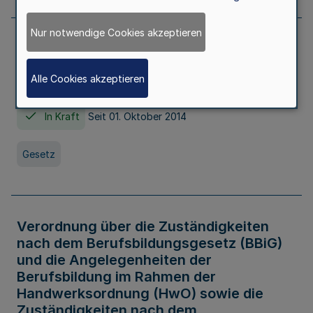
Nur notwendige Cookies akzeptieren
Gesetz über die Hochschulen des Landes
Nordrhein-Westfalen (Hochschulgesetz -
Alle Cookies akzeptieren
HG)
In Kraft
Seit 01. Oktober 2014
Gesetz
Verordnung über die Zuständigkeiten
nach dem Berufsbildungsgesetz (BBiG)
und die Angelegenheiten der
Berufsbildung im Rahmen der
Handwerksordnung (HwO) sowie die
Zuständigkeiten nach dem