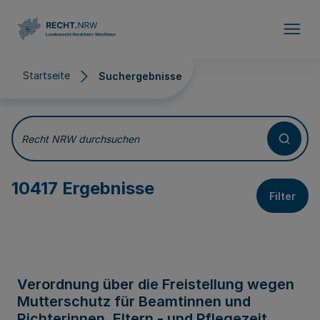
Direkt zum Inhalt
Startseite
Suchergebnisse
Suchergebnisse
Recht NRW durchsuchen
10417 Ergebnisse
Filter
Verordnung über die Freistellung wegen
Mutterschutz für Beamtinnen und
Richterinnen, Eltern - und Pflegezeit,