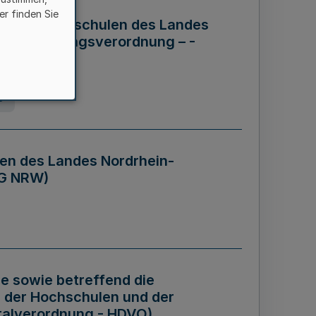
er finden Sie
ng der Hochschulen des Landes
haftsführungsverordnung – -
g
en des Landes Nordrhein-
BG NRW)
re sowie betreffend die
 der Hochschulen und der
talverordnung - HDVO)