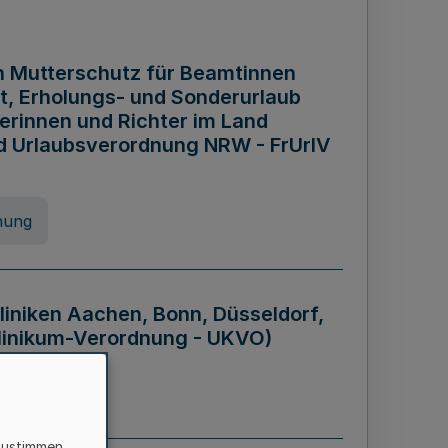
n Mutterschutz für Beamtinnen
it, Erholungs- und Sonderurlaub
rinnen und Richter im Land
nd Urlaubsverordnung NRW - FrUrlV
nung
liniken Aachen, Bonn, Düsseldorf,
klinikum-Verordnung - UKVO)
nung
zustimmen,