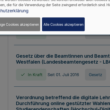
hen, die für die Verwendung der Seite zwingend erforderlich sind. Hi
Verordnung über die Wirtschaftsführu
hutzerklärung
Nordrhein-Westfalen (Hochschulwirtsc
HWFVO)
ige Cookies akzeptieren
Alle Cookies akzeptieren
In Kraft
Seit 11. Juli 2007
Verordnun
Gesetz über die Beamtinnen und Beamt
Westfalen (Landesbeamtengesetz - L
In Kraft
Seit 01. Juli 2016
Gesetz
Verordnung betreffend die digitale Leh
Durchführung online gestützter Wahlen
Studierendenschaften (Hochschul-Digi