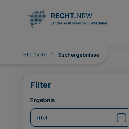
Direkt zum Inhalt
Startseite
Suchergebnisse
Suchergebnisse
Filter
Ergebnis
Titel