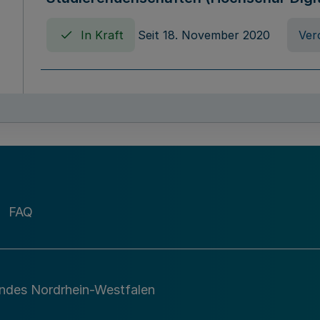
In Kraft
Seit 18. November 2020
Ver
Verordnung über die Erhebung von Ho
(Hochschulabgabenverordnung - HAbg
In Kraft
Seit 26. August 2015
Verord
FAQ
Gesetz über die Kunsthochschulen des
(Kunsthochschulgesetz - KunstHG)
In Kraft
Seit 01. April 2008
Gesetz
andes Nordrhein-Westfalen