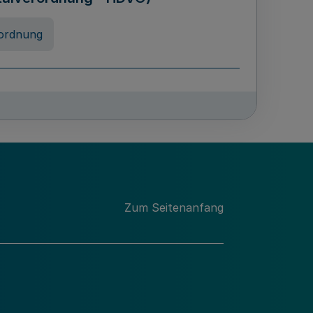
ordnung
chschulabgaben
-VO)
nung
Zum Seitenanfang
 Landes Nordrhein-Westfalen