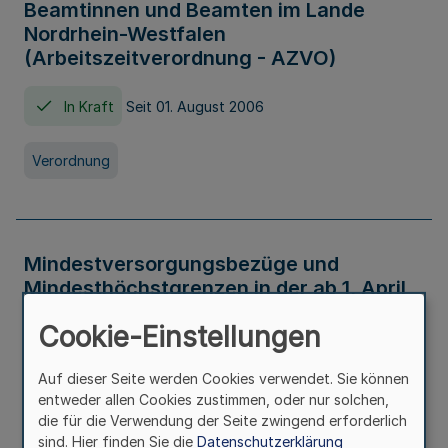
Beamtinnen und Beamten im Lande
Nordrhein-Westfalen
(Arbeitszeitverordnung - AZVO)
In Kraft
Seit 01. August 2006
Verordnung
Mindestversorgungsbezüge und
Mindesthöchstgrenzen in der ab 1. April
2026 maßgeblichen Höhe
Cookie-Einstellungen
In Kraft
Seit 31. Juli 2026
Auf dieser Seite werden Cookies verwendet. Sie können
entweder allen Cookies zustimmen, oder nur solchen,
Verwaltungsvorschrift
die für die Verwendung der Seite zwingend erforderlich
sind. Hier finden Sie die
Datenschutzerklärung