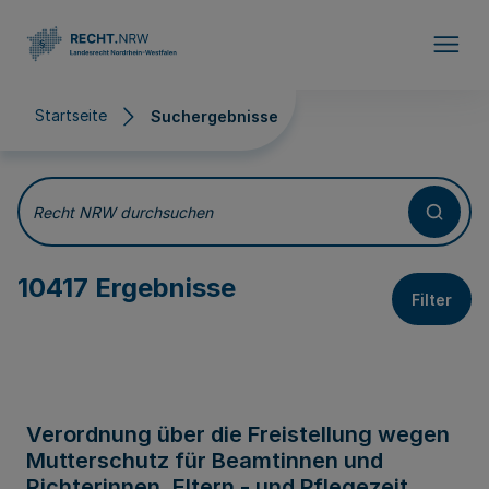
Direkt zum Inhalt
Startseite
Suchergebnisse
Suchergebnisse
Recht NRW durchsuchen
10417 Ergebnisse
Filter
Verordnung über die Freistellung wegen
Mutterschutz für Beamtinnen und
Richterinnen, Eltern - und Pflegezeit,