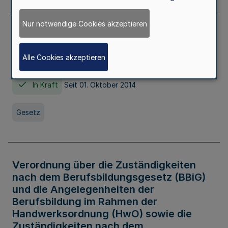
Nur notwendige Cookies akzeptieren
Gesetz über die Hochschulen des Landes
Nordrhein-Westfalen (Hochschulgesetz -
Alle Cookies akzeptieren
HG)
In Kraft
Seit 01. Oktober 2014
Gesetz
Verordnung über die Zuständigkeiten
nach dem Berufsbildungsgesetz (BBiG)
und die Angelegenheiten der
Berufsbildung im Rahmen der
Handwerksordnung (HwO) sowie die
Zuständigkeiten nach dem