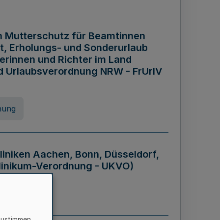
n Mutterschutz für Beamtinnen
it, Erholungs- und Sonderurlaub
rinnen und Richter im Land
nd Urlaubsverordnung NRW - FrUrlV
nung
liniken Aachen, Bonn, Düsseldorf,
klinikum-Verordnung - UKVO)
nung
zustimmen,