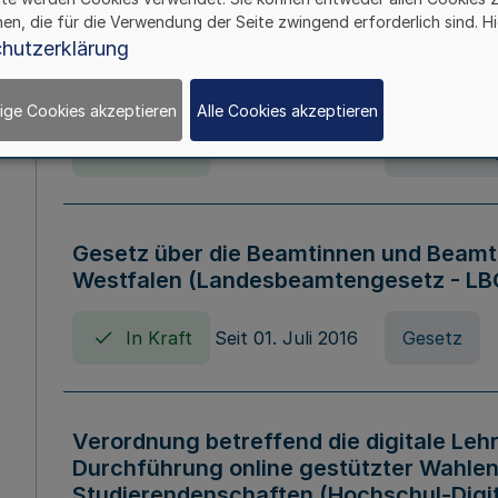
hen, die für die Verwendung der Seite zwingend erforderlich sind. Hi
Verordnung über die Wirtschaftsführu
hutzerklärung
Nordrhein-Westfalen (Hochschulwirtsc
HWFVO)
ige Cookies akzeptieren
Alle Cookies akzeptieren
In Kraft
Seit 11. Juli 2007
Verordnun
Gesetz über die Beamtinnen und Beamt
Westfalen (Landesbeamtengesetz - L
In Kraft
Seit 01. Juli 2016
Gesetz
Verordnung betreffend die digitale Leh
Durchführung online gestützter Wahlen
Studierendenschaften (Hochschul-Digi