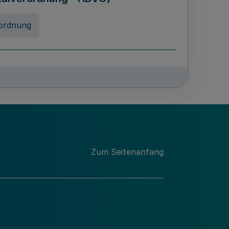
ordnung
rreneigenschaft und
schulen des Landes Nordrhein-
ng
Zum Seitenanfang
chschulabgaben
-VO)
nung