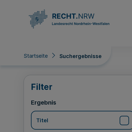
Direkt zum Inhalt
Startseite
Suchergebnisse
Suchergebnisse
Filter
Ergebnis
Titel