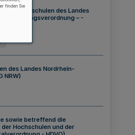
er finden Sie
ng der Hochschulen des Landes
haftsführungsverordnung – -
g
en des Landes Nordrhein-
BG NRW)
re sowie betreffend die
 der Hochschulen und der
talverordnung - HDVO)