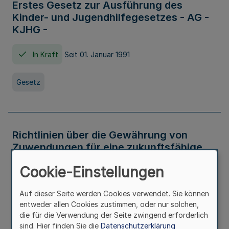
Erstes Gesetz zur Ausführung des
Kinder- und Jugendhilfegesetzes - AG -
KJHG -
In Kraft
Seit 01. Januar 1991
Gesetz
Richtlinien über die Gewährung von
Zuwendungen für eine zukunftsfähige
und nachhaltige Abwasserbeseitigung in
Cookie-Einstellungen
Nordrhein-Westfalen
Auf dieser Seite werden Cookies verwendet. Sie können
In Kraft
entweder allen Cookies zustimmen, oder nur solchen,
die für die Verwendung der Seite zwingend erforderlich
Verwaltungsvorschrift
sind. Hier finden Sie die
Datenschutzerklärung