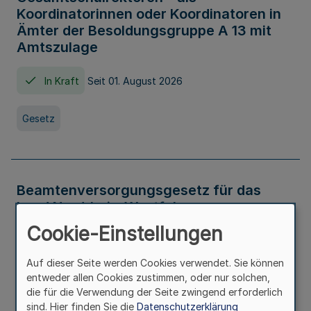
Koordinatorinnen oder Koordinatoren in
Ämter der Besoldungsgruppe A 13 mit
Amtszulage
In Kraft
Seit 01. August 2026
Gesetz
Beamtenversorgungsgesetz für das
Land Nordrhein-Westfalen
(Landesbeamtenversorgungsgesetz -
Cookie-Einstellungen
LBeamtVG NRW)
Auf dieser Seite werden Cookies verwendet. Sie können
In Kraft
Seit 01. Juli 2016
entweder allen Cookies zustimmen, oder nur solchen,
die für die Verwendung der Seite zwingend erforderlich
sind. Hier finden Sie die
Datenschutzerklärung