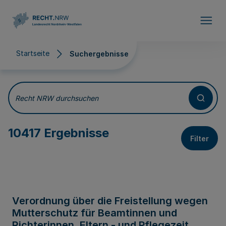
Direkt zum Inhalt
Startseite
Suchergebnisse
Suchergebnisse
Recht NRW durchsuchen
10417 Ergebnisse
Filter
Verordnung über die Freistellung wegen
Mutterschutz für Beamtinnen und
Richterinnen, Eltern - und Pflegezeit,