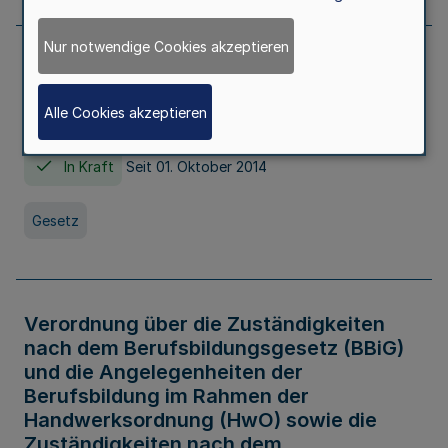
Nur notwendige Cookies akzeptieren
Gesetz über die Hochschulen des Landes
Nordrhein-Westfalen (Hochschulgesetz -
Alle Cookies akzeptieren
HG)
In Kraft
Seit 01. Oktober 2014
Gesetz
Verordnung über die Zuständigkeiten
nach dem Berufsbildungsgesetz (BBiG)
und die Angelegenheiten der
Berufsbildung im Rahmen der
Handwerksordnung (HwO) sowie die
Zuständigkeiten nach dem