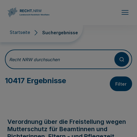
Direkt zum Inhalt
Startseite
Suchergebnisse
Suchergebnisse
Recht NRW durchsuchen
10417 Ergebnisse
Filter
Verordnung über die Freistellung wegen
Mutterschutz für Beamtinnen und
Richterinnen, Eltern - und Pflegezeit,