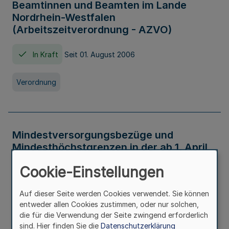
Beamtinnen und Beamten im Lande
Nordrhein-Westfalen
(Arbeitszeitverordnung - AZVO)
In Kraft
Seit 01. August 2006
Verordnung
Mindestversorgungsbezüge und
Mindesthöchstgrenzen in der ab 1. April
2026 maßgeblichen Höhe
Cookie-Einstellungen
In Kraft
Seit 31. Juli 2026
Auf dieser Seite werden Cookies verwendet. Sie können
entweder allen Cookies zustimmen, oder nur solchen,
Verwaltungsvorschrift
die für die Verwendung der Seite zwingend erforderlich
sind. Hier finden Sie die
Datenschutzerklärung