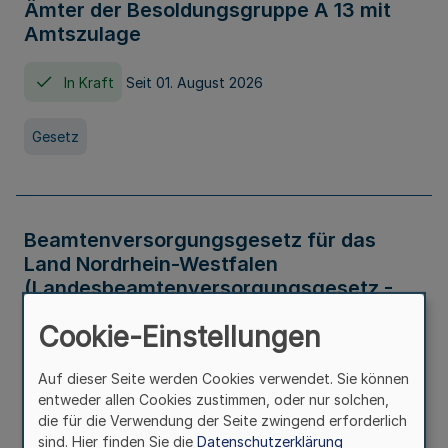
Ämter der Besoldungsgruppe A 13 mit
Amtszulage
In Kraft
Seit 01. August 2026
Gesetz
Beamtenversorgungsgesetz für das
Land Nordrhein-Westfalen
(Landesbeamtenversorgungsgesetz -
LBeamtVG NRW)
Cookie-Einstellungen
In Kraft
Seit 01. Juli 2016
Auf dieser Seite werden Cookies verwendet. Sie können
entweder allen Cookies zustimmen, oder nur solchen,
Gesetz
die für die Verwendung der Seite zwingend erforderlich
sind. Hier finden Sie die
Datenschutzerklärung