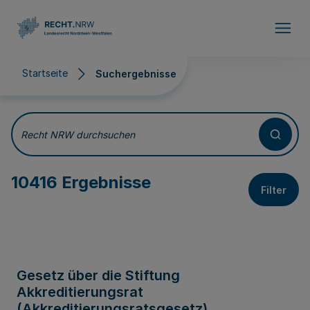
Direkt zum Inhalt
Startseite
Suchergebnisse
Suchergebnisse
Recht NRW durchsuchen
10416 Ergebnisse
Filter
Gesetz über die Stiftung
Akkreditierungsrat
(Akkreditierungsratsgesetz)