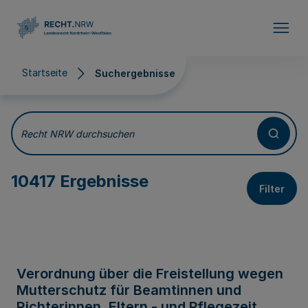
Direkt zum Inhalt
Startseite
Suchergebnisse
Suchergebnisse
Recht NRW durchsuchen
10417 Ergebnisse
Filter
Verordnung über die Freistellung wegen
Mutterschutz für Beamtinnen und
Richterinnen, Eltern - und Pflegezeit,