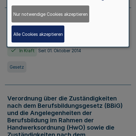
Nur notwendige Cookies akzeptieren
Gesetz über die Hochschulen des Landes
Nordrhein-Westfalen (Hochschulgesetz -
Alle Cookies akzeptieren
HG)
In Kraft
Seit 01. Oktober 2014
Gesetz
Verordnung über die Zuständigkeiten
nach dem Berufsbildungsgesetz (BBiG)
und die Angelegenheiten der
Berufsbildung im Rahmen der
Handwerksordnung (HwO) sowie die
Zuständigkeiten nach dem