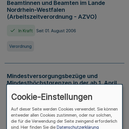
Beamtinnen und Beamten im Lande
Nordrhein-Westfalen
(Arbeitszeitverordnung - AZVO)
In Kraft
Seit 01. August 2006
Verordnung
Mindestversorgungsbezüge und
Mindesthöchstgrenzen in der ab 1. April
2026 maßgeblichen Höhe
Cookie-Einstellungen
In Kraft
Seit 31. Juli 2026
Auf dieser Seite werden Cookies verwendet. Sie können
entweder allen Cookies zustimmen, oder nur solchen,
Verwaltungsvorschrift
die für die Verwendung der Seite zwingend erforderlich
sind. Hier finden Sie die
Datenschutzerklärung