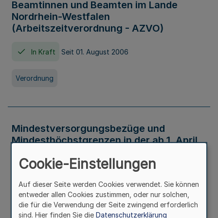
Beamtinnen und Beamten im Lande
Nordrhein-Westfalen
(Arbeitszeitverordnung - AZVO)
In Kraft
Seit 01. August 2006
Verordnung
Mindestversorgungsbezüge und
Mindesthöchstgrenzen in der ab 1. April
2026 maßgeblichen Höhe
Cookie-Einstellungen
In Kraft
Seit 31. Juli 2026
Auf dieser Seite werden Cookies verwendet. Sie können
entweder allen Cookies zustimmen, oder nur solchen,
Verwaltungsvorschrift
die für die Verwendung der Seite zwingend erforderlich
sind. Hier finden Sie die
Datenschutzerklärung