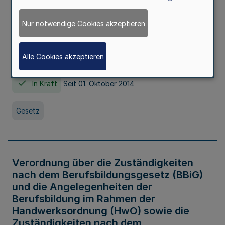
Nur notwendige Cookies akzeptieren
Gesetz über die Hochschulen des Landes
Nordrhein-Westfalen (Hochschulgesetz -
Alle Cookies akzeptieren
HG)
In Kraft
Seit 01. Oktober 2014
Gesetz
Verordnung über die Zuständigkeiten
nach dem Berufsbildungsgesetz (BBiG)
und die Angelegenheiten der
Berufsbildung im Rahmen der
Handwerksordnung (HwO) sowie die
Zuständigkeiten nach dem