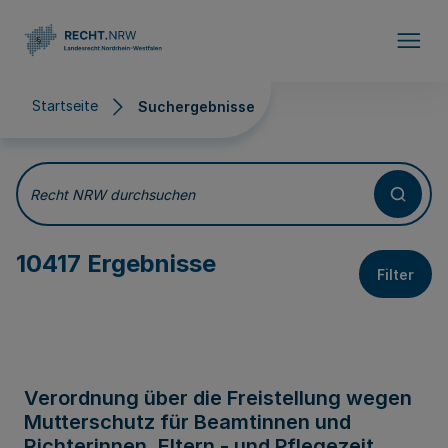
Direkt zum Inhalt
Startseite
Suchergebnisse
Suchergebnisse
Recht NRW durchsuchen
10417 Ergebnisse
Filter
Verordnung über die Freistellung wegen
Mutterschutz für Beamtinnen und
Richterinnen, Eltern - und Pflegezeit,