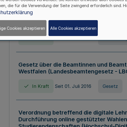
hen, die für die Verwendung der Seite zwingend erforderlich sind. Hi
Verordnung über die Wirtschaftsführu
hutzerklärung
Nordrhein-Westfalen (Hochschulwirtsc
HWFVO)
ige Cookies akzeptieren
Alle Cookies akzeptieren
In Kraft
Seit 11. Juli 2007
Verordnun
Gesetz über die Beamtinnen und Beamt
Westfalen (Landesbeamtengesetz - L
In Kraft
Seit 01. Juli 2016
Gesetz
Verordnung betreffend die digitale Leh
Durchführung online gestützter Wahlen
Studierendenschaften (Hochschul-Digi