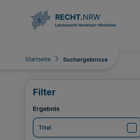
Direkt zum Inhalt
Startseite
Suchergebnisse
Suchergebnisse
Filter
Ergebnis
Titel