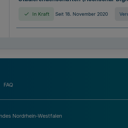
In Kraft
Seit 18. November 2020
Ver
Verordnung über die Erhebung von Ho
(Hochschulabgabenverordnung - HAbg
In Kraft
Seit 26. August 2015
Verord
FAQ
Gesetz über die Kunsthochschulen des
(Kunsthochschulgesetz - KunstHG)
In Kraft
Seit 01. April 2008
Gesetz
andes Nordrhein-Westfalen