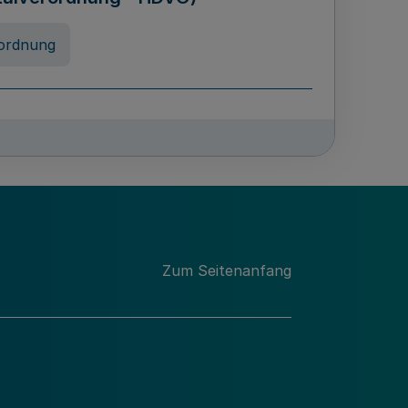
ordnung
chschulabgaben
-VO)
nung
Zum Seitenanfang
 Landes Nordrhein-Westfalen