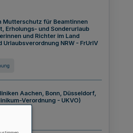
n Mutterschutz für Beamtinnen
it, Erholungs- und Sonderurlaub
rinnen und Richter im Land
nd Urlaubsverordnung NRW - FrUrlV
nung
liniken Aachen, Bonn, Düsseldorf,
klinikum-Verordnung - UKVO)
nung
zustimmen,