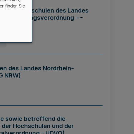
er finden Sie
ng der Hochschulen des Landes
haftsführungsverordnung – -
g
en des Landes Nordrhein-
BG NRW)
re sowie betreffend die
 der Hochschulen und der
talverordnung - HDVO)