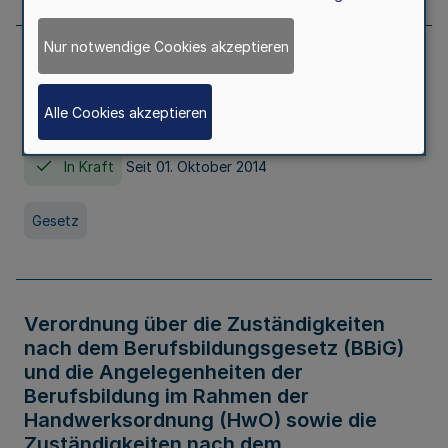
Nur notwendige Cookies akzeptieren
Gesetz über die Hochschulen des Landes
Nordrhein-Westfalen (Hochschulgesetz -
Alle Cookies akzeptieren
HG)
In Kraft
Seit 01. Oktober 2014
Gesetz
Verordnung über die Zuständigkeiten
nach dem Berufsbildungsgesetz (BBiG)
und die Angelegenheiten der
Berufsbildung im Rahmen der
Handwerksordnung (HwO) sowie die
Zuständigkeiten nach dem