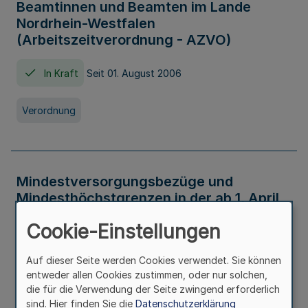
Beamtinnen und Beamten im Lande
Nordrhein-Westfalen
(Arbeitszeitverordnung - AZVO)
In Kraft
Seit 01. August 2006
Verordnung
Mindestversorgungsbezüge und
Mindesthöchstgrenzen in der ab 1. April
2026 maßgeblichen Höhe
Cookie-Einstellungen
In Kraft
Seit 31. Juli 2026
Auf dieser Seite werden Cookies verwendet. Sie können
entweder allen Cookies zustimmen, oder nur solchen,
Verwaltungsvorschrift
die für die Verwendung der Seite zwingend erforderlich
sind. Hier finden Sie die
Datenschutzerklärung