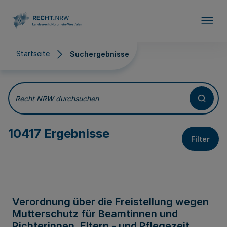
Direkt zum Inhalt
Startseite
Suchergebnisse
Suchergebnisse
Recht NRW durchsuchen
10417 Ergebnisse
Filter
Verordnung über die Freistellung wegen
Mutterschutz für Beamtinnen und
Richterinnen, Eltern - und Pflegezeit,