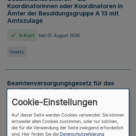
Koordinatorinnen oder Koordinatoren in
Ämter der Besoldungsgruppe A 13 mit
Amtszulage
In Kraft
Seit 01. August 2026
Gesetz
Beamtenversorgungsgesetz für das
Land Nordrhein-Westfalen
(Landesbeamtenversorgungsgesetz -
Cookie-Einstellungen
LBeamtVG NRW)
Auf dieser Seite werden Cookies verwendet. Sie können
In Kraft
Seit 01. Juli 2016
entweder allen Cookies zustimmen, oder nur solchen,
die für die Verwendung der Seite zwingend erforderlich
sind. Hier finden Sie die
Datenschutzerklärung