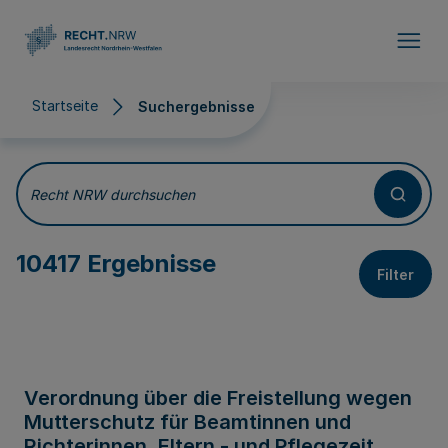
Direkt zum Inhalt
Startseite
Suchergebnisse
Suchergebnisse
Recht NRW durchsuchen
10417 Ergebnisse
Filter
Verordnung über die Freistellung wegen
Mutterschutz für Beamtinnen und
Richterinnen, Eltern - und Pflegezeit,