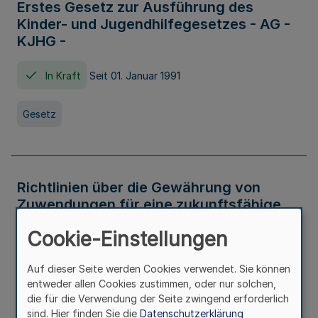
Erstes Gesetz zur Ausführung des
Kinder- und Jugendhilfegesetzes - AG -
KJHG -
In Kraft
Seit 01. Januar 1991
Gesetz
Richtlinien über die Gewährung von
Zuwendungen für eine zukunftsfähige
und nachhaltige Abwasserbeseitigung in
Cookie-Einstellungen
Nordrhein-Westfalen
Auf dieser Seite werden Cookies verwendet. Sie können
In Kraft
entweder allen Cookies zustimmen, oder nur solchen,
die für die Verwendung der Seite zwingend erforderlich
Verwaltungsvorschrift
sind. Hier finden Sie die
Datenschutzerklärung