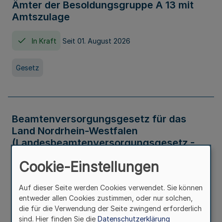
Ämter der Besoldungsgruppe A 13 mit
Amtszulage
In Kraft
Seit 01. August 2026
Gesetz
Beamtenversorgungsgesetz für das
Land Nordrhein-Westfalen
(Landesbeamtenversorgungsgesetz -
LBeamtVG NRW)
Cookie-Einstellungen
In Kraft
Seit 01. Juli 2016
Auf dieser Seite werden Cookies verwendet. Sie können
entweder allen Cookies zustimmen, oder nur solchen,
Gesetz
die für die Verwendung der Seite zwingend erforderlich
sind. Hier finden Sie die
Datenschutzerklärung