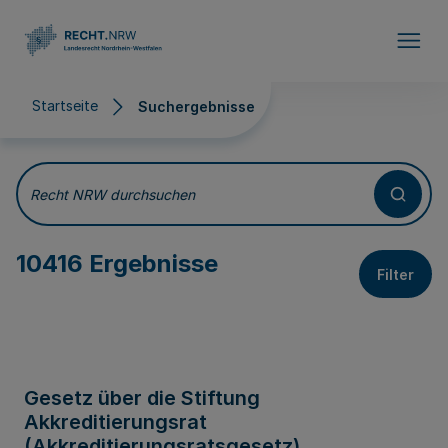
Direkt zum Inhalt
Startseite
Suchergebnisse
Suchergebnisse
Recht NRW durchsuchen
10416 Ergebnisse
Filter
Gesetz über die Stiftung
Akkreditierungsrat
(Akkreditierungsratsgesetz)