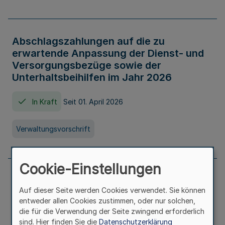
Abschlagszahlungen auf die zu
erwartende Anpassung der Dienst- und
Versorgungsbezüge sowie der
Unterhaltsbeihilfen im Jahr 2026
In Kraft
Seit 01. April 2026
Verwaltungsvorschrift
Cookie-Einstellungen
Richtlinie zur Gewährung von
Auf dieser Seite werden Cookies verwendet. Sie können
Zuwendungen für Maßnahmen zur
entweder allen Cookies zustimmen, oder nur solchen,
Stärkung der alltagsintegrierten
die für die Verwendung der Seite zwingend erforderlich
sprachlichen Bildungsarbeit in
sind. Hier finden Sie die
Datenschutzerklärung