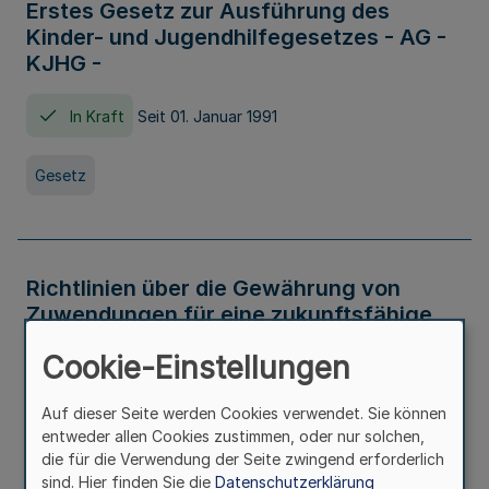
Erstes Gesetz zur Ausführung des
Kinder- und Jugendhilfegesetzes - AG -
KJHG -
In Kraft
Seit 01. Januar 1991
Gesetz
Richtlinien über die Gewährung von
Zuwendungen für eine zukunftsfähige
und nachhaltige Abwasserbeseitigung in
Cookie-Einstellungen
Nordrhein-Westfalen
Auf dieser Seite werden Cookies verwendet. Sie können
In Kraft
entweder allen Cookies zustimmen, oder nur solchen,
die für die Verwendung der Seite zwingend erforderlich
Verwaltungsvorschrift
sind. Hier finden Sie die
Datenschutzerklärung