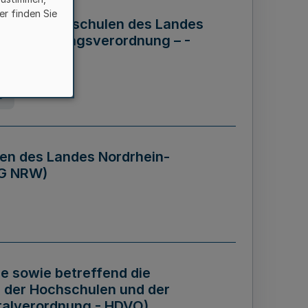
er finden Sie
ng der Hochschulen des Landes
haftsführungsverordnung – -
g
en des Landes Nordrhein-
BG NRW)
re sowie betreffend die
 der Hochschulen und der
talverordnung - HDVO)