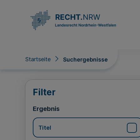
Direkt zum Inhalt
Startseite
Suchergebnisse
Suchergebnisse
Filter
Ergebnis
Titel