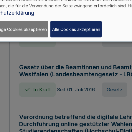
hen, die für die Verwendung der Seite zwingend erforderlich sind. Hi
Verordnung über die Wirtschaftsführu
hutzerklärung
Nordrhein-Westfalen (Hochschulwirtsc
HWFVO)
ige Cookies akzeptieren
Alle Cookies akzeptieren
In Kraft
Seit 11. Juli 2007
Verordnun
Gesetz über die Beamtinnen und Beamt
Westfalen (Landesbeamtengesetz - L
In Kraft
Seit 01. Juli 2016
Gesetz
Verordnung betreffend die digitale Leh
Durchführung online gestützter Wahlen
Studierendenschaften (Hochschul-Digi