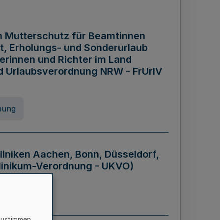
n Mutterschutz für Beamtinnen
it, Erholungs- und Sonderurlaub
rinnen und Richter im Land
nd Urlaubsverordnung NRW - FrUrlV
nung
liniken Aachen, Bonn, Düsseldorf,
klinikum-Verordnung - UKVO)
nung
zustimmen,