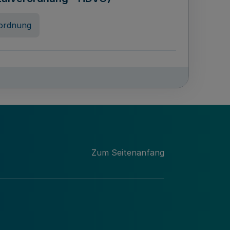
ordnung
rreneigenschaft und
schulen des Landes Nordrhein-
ng
Zum Seitenanfang
chschulabgaben
-VO)
nung