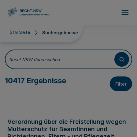
Direkt zum Inhalt
Startseite
Suchergebnisse
Suchergebnisse
Recht NRW durchsuchen
10417 Ergebnisse
Filter
Verordnung über die Freistellung wegen
Mutterschutz für Beamtinnen und
Richterinnen, Eltern - und Pflegezeit,