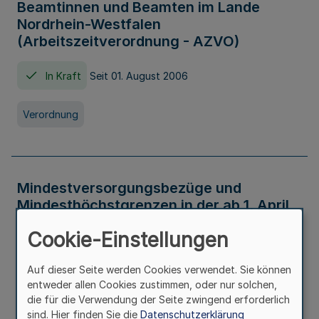
Beamtinnen und Beamten im Lande
Nordrhein-Westfalen
(Arbeitszeitverordnung - AZVO)
In Kraft
Seit 01. August 2006
Verordnung
Mindestversorgungsbezüge und
Mindesthöchstgrenzen in der ab 1. April
2026 maßgeblichen Höhe
Cookie-Einstellungen
In Kraft
Seit 31. Juli 2026
Auf dieser Seite werden Cookies verwendet. Sie können
entweder allen Cookies zustimmen, oder nur solchen,
Verwaltungsvorschrift
die für die Verwendung der Seite zwingend erforderlich
sind. Hier finden Sie die
Datenschutzerklärung