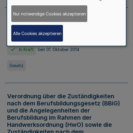
Nur notwendige Cookies akzeptieren
Gesetz über die Hochschulen des Landes
Nordrhein-Westfalen (Hochschulgesetz -
Alle Cookies akzeptieren
HG)
In Kraft
Seit 01. Oktober 2014
Gesetz
Verordnung über die Zuständigkeiten
nach dem Berufsbildungsgesetz (BBiG)
und die Angelegenheiten der
Berufsbildung im Rahmen der
Handwerksordnung (HwO) sowie die
Zuständigkeiten nach dem