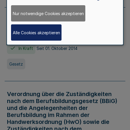
Nur notwendige Cookies akzeptieren
Gesetz über die Hochschulen des Landes
Nordrhein-Westfalen (Hochschulgesetz -
Alle Cookies akzeptieren
HG)
In Kraft
Seit 01. Oktober 2014
Gesetz
Verordnung über die Zuständigkeiten
nach dem Berufsbildungsgesetz (BBiG)
und die Angelegenheiten der
Berufsbildung im Rahmen der
Handwerksordnung (HwO) sowie die
Zuständigkeiten nach dem