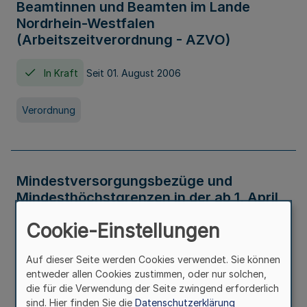
Beamtinnen und Beamten im Lande
Nordrhein-Westfalen
(Arbeitszeitverordnung - AZVO)
In Kraft
Seit 01. August 2006
Verordnung
Mindestversorgungsbezüge und
Mindesthöchstgrenzen in der ab 1. April
2026 maßgeblichen Höhe
Cookie-Einstellungen
In Kraft
Seit 31. Juli 2026
Auf dieser Seite werden Cookies verwendet. Sie können
entweder allen Cookies zustimmen, oder nur solchen,
Verwaltungsvorschrift
die für die Verwendung der Seite zwingend erforderlich
sind. Hier finden Sie die
Datenschutzerklärung