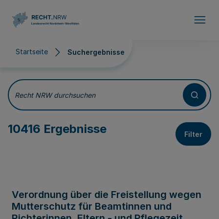
Direkt zum Inhalt
Startseite
Suchergebnisse
Suchergebnisse
Recht NRW durchsuchen
10416 Ergebnisse
Filter
Verordnung über die Freistellung wegen
Mutterschutz für Beamtinnen und
Richterinnen, Eltern - und Pflegezeit,