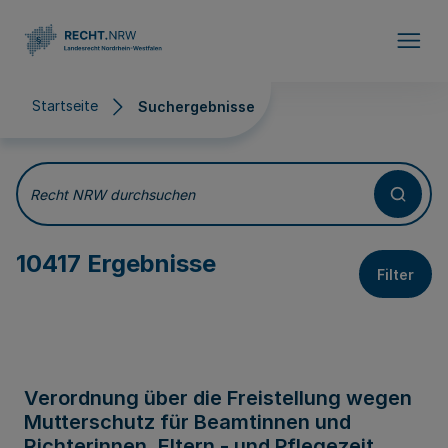
Direkt zum Inhalt
Startseite
Suchergebnisse
Suchergebnisse
Recht NRW durchsuchen
10417 Ergebnisse
Filter
Verordnung über die Freistellung wegen
Mutterschutz für Beamtinnen und
Richterinnen, Eltern - und Pflegezeit,