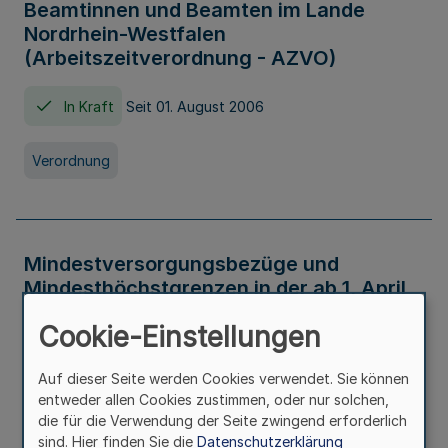
Beamtinnen und Beamten im Lande
Nordrhein-Westfalen
(Arbeitszeitverordnung - AZVO)
In Kraft
Seit 01. August 2006
Verordnung
Mindestversorgungsbezüge und
Mindesthöchstgrenzen in der ab 1. April
2026 maßgeblichen Höhe
Cookie-Einstellungen
In Kraft
Seit 31. Juli 2026
Auf dieser Seite werden Cookies verwendet. Sie können
entweder allen Cookies zustimmen, oder nur solchen,
Verwaltungsvorschrift
die für die Verwendung der Seite zwingend erforderlich
sind. Hier finden Sie die
Datenschutzerklärung