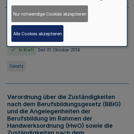
Nur notwendige Cookies akzeptieren
Gesetz über die Hochschulen des Landes
Nordrhein-Westfalen (Hochschulgesetz -
Alle Cookies akzeptieren
HG)
In Kraft
Seit 01. Oktober 2014
Gesetz
Verordnung über die Zuständigkeiten
nach dem Berufsbildungsgesetz (BBiG)
und die Angelegenheiten der
Berufsbildung im Rahmen der
Handwerksordnung (HwO) sowie die
Zuständigkeiten nach dem