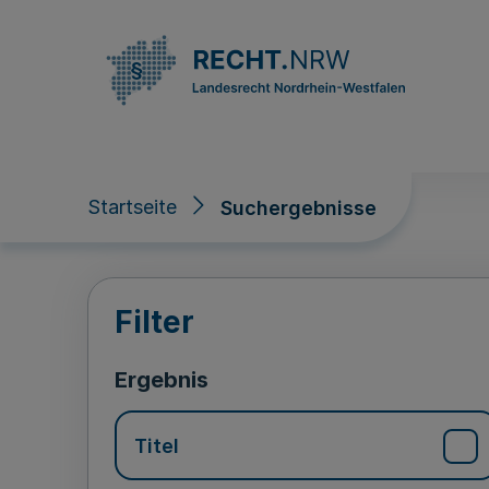
Direkt zum Inhalt
Startseite
Suchergebnisse
Suchergebnisse
Filter
Ergebnis
Titel