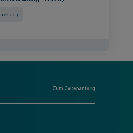
ordnung
rreneigenschaft und
schulen des Landes Nordrhein-
ng
Zum Seitenanfang
chschulabgaben
-VO)
nung