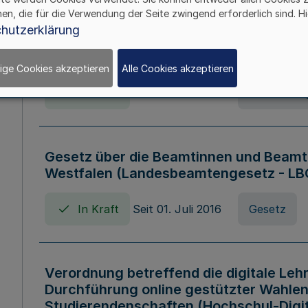
hen, die für die Verwendung der Seite zwingend erforderlich sind. Hi
Verordnung über die Wirtschaftsführu
hutzerklärung
Nordrhein-Westfalen (Hochschulwirtsc
HWFVO)
ige Cookies akzeptieren
Alle Cookies akzeptieren
In Kraft
Seit 11. Juli 2007
Verordnun
Gesetz über die Beamtinnen und Beamt
Westfalen (Landesbeamtengesetz - L
In Kraft
Seit 01. Juli 2016
Gesetz
Verordnung betreffend die digitale Leh
Durchführung online gestützter Wahlen
Studierendenschaften (Hochschul-Digi