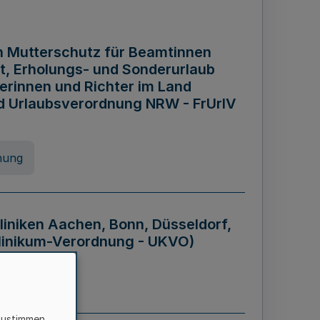
n Mutterschutz für Beamtinnen
it, Erholungs- und Sonderurlaub
rinnen und Richter im Land
nd Urlaubsverordnung NRW - FrUrlV
nung
liniken Aachen, Bonn, Düsseldorf,
klinikum-Verordnung - UKVO)
nung
zustimmen,