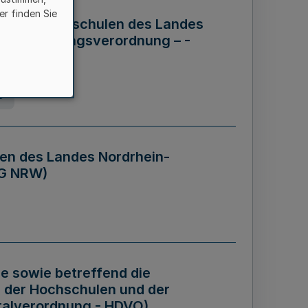
er finden Sie
ng der Hochschulen des Landes
haftsführungsverordnung – -
g
en des Landes Nordrhein-
BG NRW)
re sowie betreffend die
 der Hochschulen und der
talverordnung - HDVO)