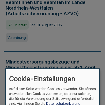
Beamtinnen und Beamten im Lande
Nordrhein-Westfalen
(Arbeitszeitverordnung - AZVO)
In Kraft
Seit 01. August 2006
Verordnung
Mindestversorgungsbezüge und
Mindesthöchstgrenzen in der ab 1. April
2026 maßgeblichen Höhe
Cookie-Einstellungen
In Kraft
Seit 31. Juli 2026
Auf dieser Seite werden Cookies verwendet. Sie können
entweder allen Cookies zustimmen, oder nur solchen,
Verwaltungsvorschrift
die für die Verwendung der Seite zwingend erforderlich
sind. Hier finden Sie die
Datenschutzerklärung