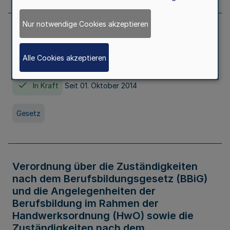
Nur notwendige Cookies akzeptieren
Gesetz über die Hochschulen des Landes
Nordrhein-Westfalen (Hochschulgesetz -
Alle Cookies akzeptieren
HG)
In Kraft
Seit 01. Oktober 2014
Gesetz
Verordnung über die Zuständigkeiten
nach dem Berufsbildungsgesetz (BBiG)
und die Angelegenheiten der
Berufsbildung im Rahmen der
Handwerksordnung (HwO) sowie die
Zuständigkeiten nach dem