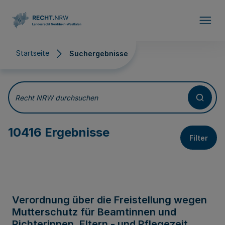
Direkt zum Inhalt
Startseite
Suchergebnisse
Suchergebnisse
Recht NRW durchsuchen
10416 Ergebnisse
Filter
Verordnung über die Freistellung wegen
Mutterschutz für Beamtinnen und
Richterinnen, Eltern - und Pflegezeit,