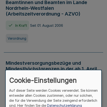
Beamtinnen und Beamten im Lande
Nordrhein-Westfalen
(Arbeitszeitverordnung - AZVO)
In Kraft
Seit 01. August 2006
Verordnung
Mindestversorgungsbezüge und
Mindesthöchstgrenzen in der ab 1. April
2026 maßgeblichen Höhe
Cookie-Einstellungen
In Kraft
Seit 31. Juli 2026
Auf dieser Seite werden Cookies verwendet. Sie können
entweder allen Cookies zustimmen, oder nur solchen,
Verwaltungsvorschrift
die für die Verwendung der Seite zwingend erforderlich
sind. Hier finden Sie die
Datenschutzerklärung