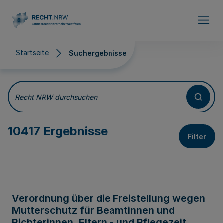
Direkt zum Inhalt
Startseite
Suchergebnisse
Suchergebnisse
Recht NRW durchsuchen
10417 Ergebnisse
Filter
Verordnung über die Freistellung wegen
Mutterschutz für Beamtinnen und
Richterinnen, Eltern - und Pflegezeit,