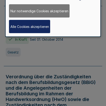
Nur notwendige Cookies akzeptieren
Gesetz über die Hochschulen des Landes
Nordrhein-Westfalen (Hochschulgesetz -
Alle Cookies akzeptieren
HG)
In Kraft
Seit 01. Oktober 2014
Gesetz
Verordnung über die Zuständigkeiten
nach dem Berufsbildungsgesetz (BBiG)
und die Angelegenheiten der
Berufsbildung im Rahmen der
Handwerksordnung (HwO) sowie die
Zuständigkeiten nach dem