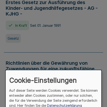
Erstes Gesetz zur Ausführung des
Kinder- und Jugendhilfegesetzes - AG -
KJHG -
In Kraft
Seit 01. Januar 1991
Gesetz
Richtlinien über die Gewährung von
Zuwendungen für eine zukunftsfähige
und nachhaltige Abwasserbeseitigung in
Cookie-Einstellungen
Nordrhein-Westfalen
Auf dieser Seite werden Cookies verwendet. Sie können
In Kraft
entweder allen Cookies zustimmen, oder nur solchen,
die für die Verwendung der Seite zwingend erforderlich
Verwaltungsvorschrift
sind. Hier finden Sie die
Datenschutzerklärung