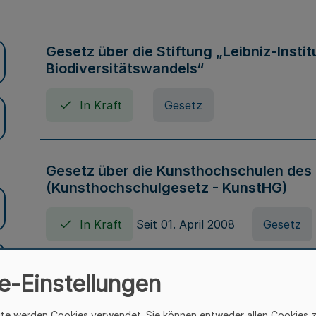
Gesetz über die Stiftung „Leibniz-Insti
Biodiversitätswandels“
In Kraft
Gesetz
Gesetz über die Kunsthochschulen des
(Kunsthochschulgesetz - KunstHG)
In Kraft
Seit 01. April 2008
Gesetz
e-Einstellungen
Verordnung über Beihilfen in Geburts-, 
Todesfällen (Beihilfenverordnung NRW
ite werden Cookies verwendet. Sie können entweder allen Cookies 