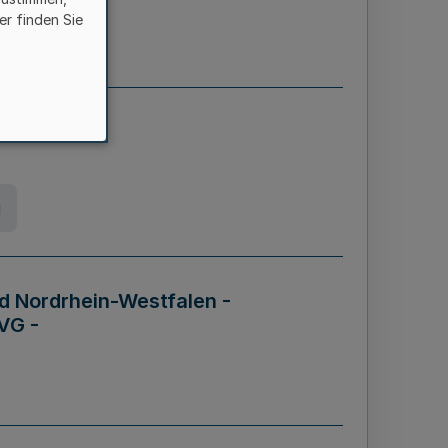
er finden Sie
etz
g
d Nordrhein-Westfalen -
VG -