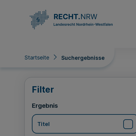
Direkt zum Inhalt
Startseite
Suchergebnisse
Suchergebnisse
Filter
Ergebnis
Titel