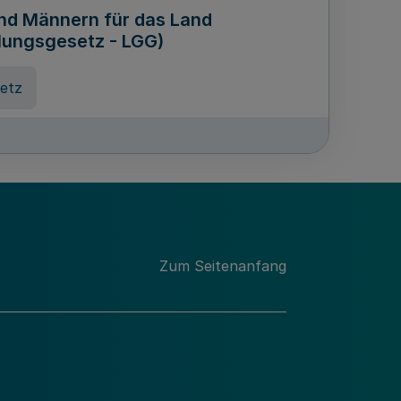
und Männern für das Land
lungsgesetz - LGG)
etz
des für Wissenschaft
Nordrhein-Westfalen
nung
Zum Seitenanfang
hschule Rheinland-Westfalen-
etz