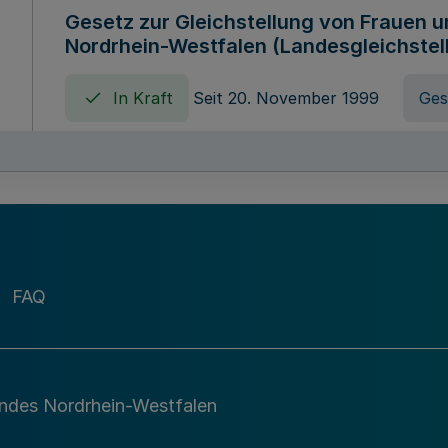
Gesetz zur Gleichstellung von Frauen 
Nordrhein-Westfalen (Landesgleichstel
In Kraft
Seit 20. November 1999
Ges
Gebührenordnung für Amtshandlungen 
zuständigen Ministeriums des Landes 
In Kraft
Seit 09. Januar 2016
Verord
FAQ
Gesetz über die Evangelische Fachhoc
Lippe
andes Nordrhein-Westfalen
In Kraft
Seit 29. Dezember 1987
Ges