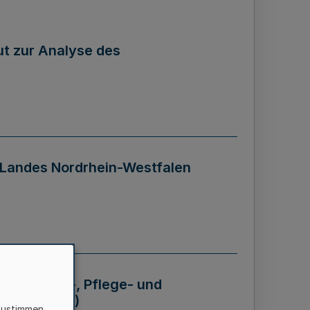
tut zur Analyse des
 Landes Nordrhein-Westfalen
Krankheits-, Pflege- und
 - BVO NRW)
zustimmen,