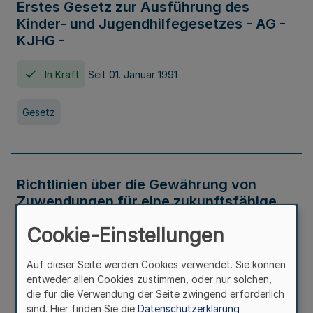
Erstes Gesetz zur Ausführung des
Kinder- und Jugendhilfegesetzes - AG -
KJHG -
In Kraft
Seit 01. Januar 1991
Gesetz
Richtlinien über die Gewährung von
Zuwendungen für eine zukunftsfähige
und nachhaltige Abwasserbeseitigung in
Cookie-Einstellungen
Nordrhein-Westfalen
Auf dieser Seite werden Cookies verwendet. Sie können
In Kraft
entweder allen Cookies zustimmen, oder nur solchen,
die für die Verwendung der Seite zwingend erforderlich
Verwaltungsvorschrift
sind. Hier finden Sie die
Datenschutzerklärung