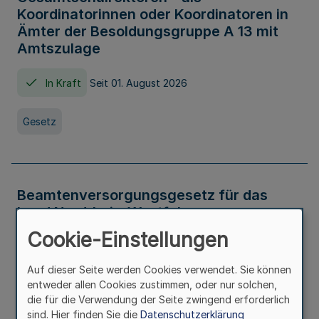
Koordinatorinnen oder Koordinatoren in
Ämter der Besoldungsgruppe A 13 mit
Amtszulage
In Kraft
Seit 01. August 2026
Gesetz
Beamtenversorgungsgesetz für das
Land Nordrhein-Westfalen
(Landesbeamtenversorgungsgesetz -
Cookie-Einstellungen
LBeamtVG NRW)
Auf dieser Seite werden Cookies verwendet. Sie können
In Kraft
Seit 01. Juli 2016
entweder allen Cookies zustimmen, oder nur solchen,
die für die Verwendung der Seite zwingend erforderlich
sind. Hier finden Sie die
Datenschutzerklärung