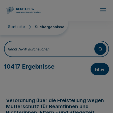
Direkt zum Inhalt
Startseite
Suchergebnisse
Suchergebnisse
Recht NRW durchsuchen
10417 Ergebnisse
Filter
Verordnung über die Freistellung wegen
Mutterschutz für Beamtinnen und
Richterinnen, Eltern - und Pflegezeit,