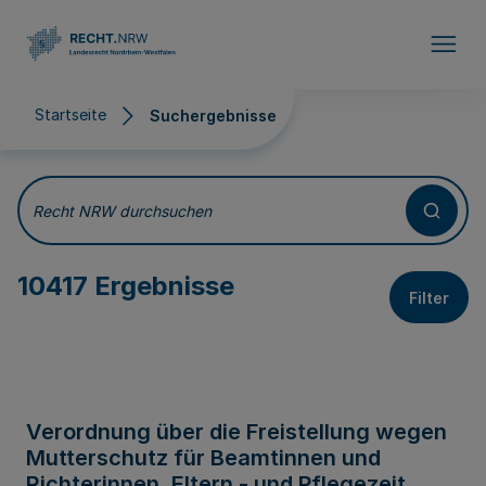
Direkt zum Inhalt
Startseite
Suchergebnisse
Suchergebnisse
Recht NRW durchsuchen
10417 Ergebnisse
Filter
Verordnung über die Freistellung wegen
Mutterschutz für Beamtinnen und
Richterinnen, Eltern - und Pflegezeit,