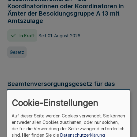
Koordinatorinnen oder Koordinatoren in
Ämter der Besoldungsgruppe A 13 mit
Amtszulage
In Kraft
Seit 01. August 2026
Gesetz
Beamtenversorgungsgesetz für das
Land Nordrhein-Westfalen
(Landesbeamtenversorgungsgesetz -
Cookie-Einstellungen
LBeamtVG NRW)
Auf dieser Seite werden Cookies verwendet. Sie können
In Kraft
Seit 01. Juli 2016
entweder allen Cookies zustimmen, oder nur solchen,
die für die Verwendung der Seite zwingend erforderlich
sind. Hier finden Sie die
Datenschutzerklärung