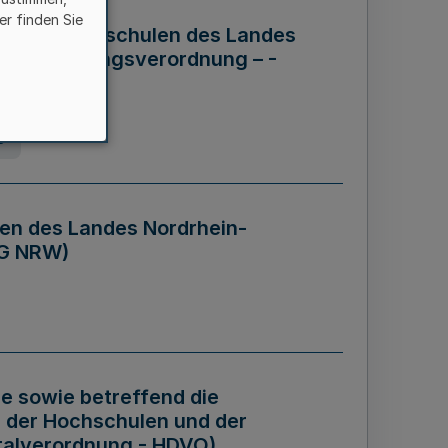
er finden Sie
ng der Hochschulen des Landes
haftsführungsverordnung – -
g
en des Landes Nordrhein-
BG NRW)
re sowie betreffend die
 der Hochschulen und der
talverordnung - HDVO)