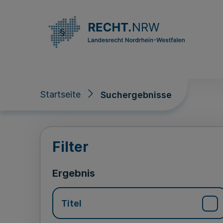
Direkt zum Inhalt
Startseite
Suchergebnisse
Suchergebnisse
Filter
Ergebnis
Titel