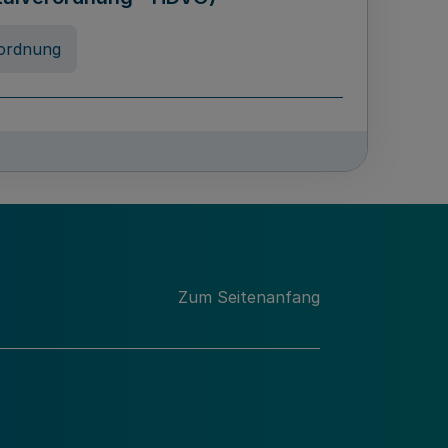
ordnung
rreneigenschaft und
schulen des Landes Nordrhein-
ng
Zum Seitenanfang
chschulabgaben
-VO)
nung