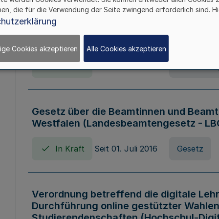
hen, die für die Verwendung der Seite zwingend erforderlich sind. Hi
Verordnung über die Wirtschaftsführu
hutzerklärung
Nordrhein-Westfalen (Hochschulwirtsc
HWFVO)
ige Cookies akzeptieren
Alle Cookies akzeptieren
In Kraft
Seit 11. Juli 2007
Verordnun
Gesetz über die Beamtinnen und Beamt
Westfalen (Landesbeamtengesetz - L
In Kraft
Seit 01. Juli 2016
Gesetz
Verordnung betreffend die digitale Leh
Durchführung online gestützter Wahlen
Studierendenschaften (Hochschul-Digi