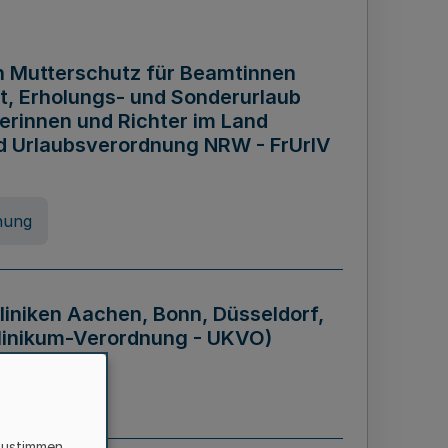
n Mutterschutz für Beamtinnen
it, Erholungs- und Sonderurlaub
rinnen und Richter im Land
nd Urlaubsverordnung NRW - FrUrlV
nung
liniken Aachen, Bonn, Düsseldorf,
klinikum-Verordnung - UKVO)
nung
zustimmen,