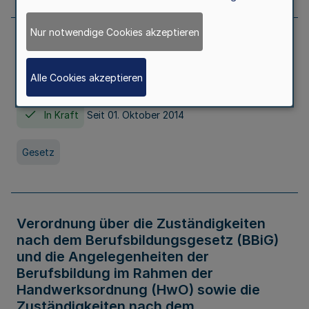
Nur notwendige Cookies akzeptieren
Gesetz über die Hochschulen des Landes
Nordrhein-Westfalen (Hochschulgesetz -
Alle Cookies akzeptieren
HG)
In Kraft
Seit 01. Oktober 2014
Gesetz
Verordnung über die Zuständigkeiten
nach dem Berufsbildungsgesetz (BBiG)
und die Angelegenheiten der
Berufsbildung im Rahmen der
Handwerksordnung (HwO) sowie die
Zuständigkeiten nach dem