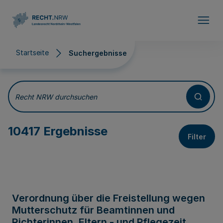
Direkt zum Inhalt
Startseite
Suchergebnisse
Suchergebnisse
Recht NRW durchsuchen
10417 Ergebnisse
Filter
Verordnung über die Freistellung wegen
Mutterschutz für Beamtinnen und
Richterinnen, Eltern - und Pflegezeit,