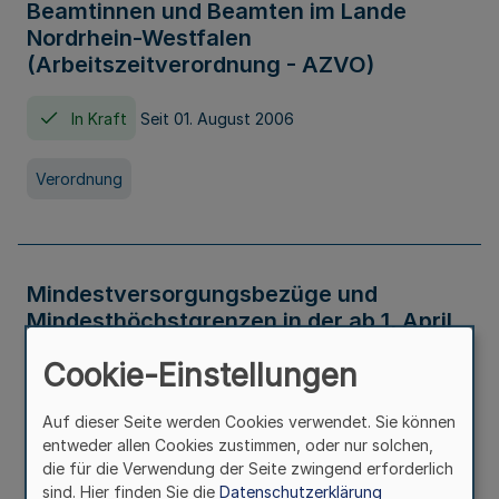
Beamtinnen und Beamten im Lande
Nordrhein-Westfalen
(Arbeitszeitverordnung - AZVO)
In Kraft
Seit 01. August 2006
Verordnung
Mindestversorgungsbezüge und
Mindesthöchstgrenzen in der ab 1. April
2026 maßgeblichen Höhe
Cookie-Einstellungen
In Kraft
Seit 31. Juli 2026
Auf dieser Seite werden Cookies verwendet. Sie können
entweder allen Cookies zustimmen, oder nur solchen,
Verwaltungsvorschrift
die für die Verwendung der Seite zwingend erforderlich
sind. Hier finden Sie die
Datenschutzerklärung