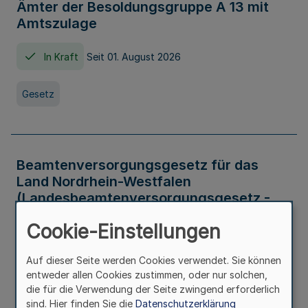
Ämter der Besoldungsgruppe A 13 mit
Amtszulage
In Kraft
Seit 01. August 2026
Gesetz
Beamtenversorgungsgesetz für das
Land Nordrhein-Westfalen
(Landesbeamtenversorgungsgesetz -
LBeamtVG NRW)
Cookie-Einstellungen
In Kraft
Seit 01. Juli 2016
Auf dieser Seite werden Cookies verwendet. Sie können
entweder allen Cookies zustimmen, oder nur solchen,
Gesetz
die für die Verwendung der Seite zwingend erforderlich
sind. Hier finden Sie die
Datenschutzerklärung