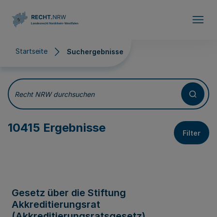
Direkt zum Inhalt
Startseite
Suchergebnisse
Suchergebnisse
Recht NRW durchsuchen
10415 Ergebnisse
Filter
Gesetz über die Stiftung
Akkreditierungsrat
(Akkreditierungsratsgesetz)