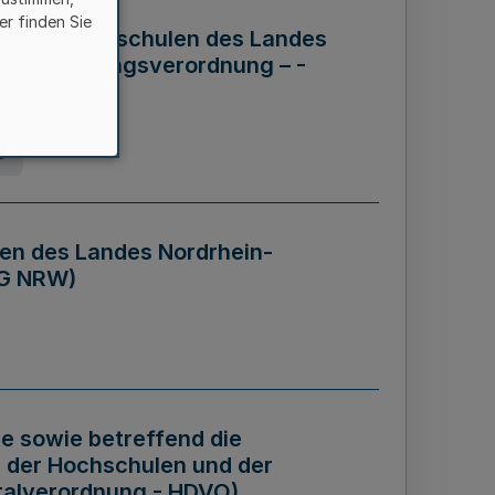
er finden Sie
ng der Hochschulen des Landes
haftsführungsverordnung – -
g
en des Landes Nordrhein-
BG NRW)
re sowie betreffend die
 der Hochschulen und der
talverordnung - HDVO)