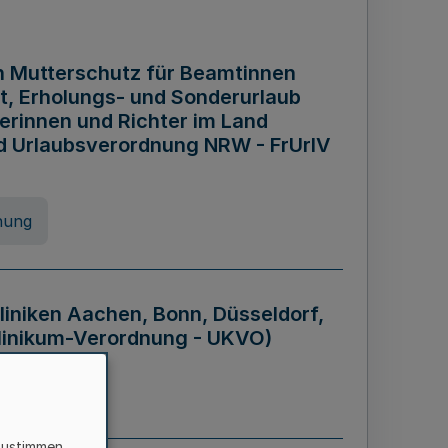
n Mutterschutz für Beamtinnen
it, Erholungs- und Sonderurlaub
rinnen und Richter im Land
nd Urlaubsverordnung NRW - FrUrlV
nung
liniken Aachen, Bonn, Düsseldorf,
klinikum-Verordnung - UKVO)
nung
zustimmen,