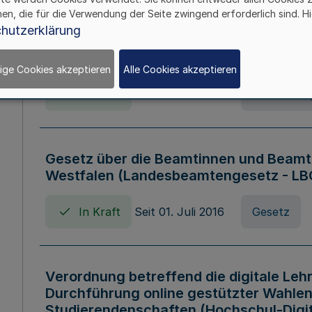
hen, die für die Verwendung der Seite zwingend erforderlich sind. Hi
Verordnung über die Wirtschaftsführu
hutzerklärung
Nordrhein-Westfalen (Hochschulwirtsc
HWFVO)
ige Cookies akzeptieren
Alle Cookies akzeptieren
In Kraft
Seit 11. Juli 2007
Verordnun
Gesetz über die Beamtinnen und Beamt
Westfalen (Landesbeamtengesetz - L
In Kraft
Seit 01. Juli 2016
Gesetz
Verordnung betreffend die digitale Leh
Durchführung online gestützter Wahlen
Studierendenschaften (Hochschul-Digi