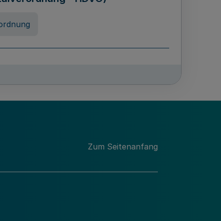
ordnung
rreneigenschaft und
schulen des Landes Nordrhein-
ng
Zum Seitenanfang
chschulabgaben
-VO)
nung