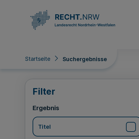
Direkt zum Inhalt
Startseite
Suchergebnisse
Suchergebnisse
Filter
Ergebnis
Titel