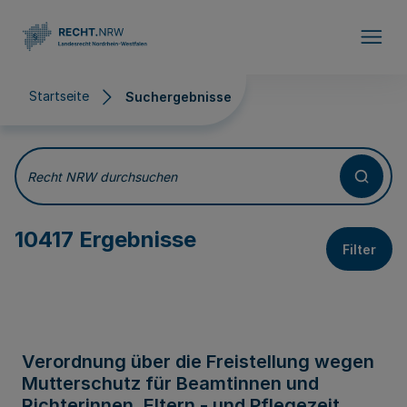
Direkt zum Inhalt
Startseite
Suchergebnisse
Suchergebnisse
Recht NRW durchsuchen
10417 Ergebnisse
Filter
Verordnung über die Freistellung wegen
Mutterschutz für Beamtinnen und
Richterinnen, Eltern - und Pflegezeit,