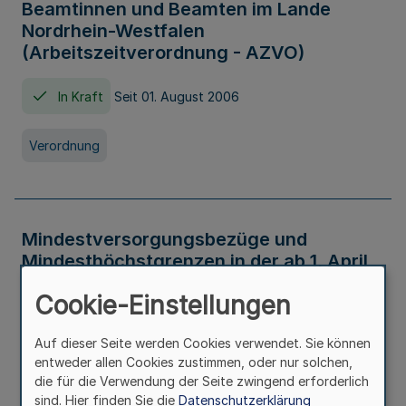
Beamtinnen und Beamten im Lande
Nordrhein-Westfalen
(Arbeitszeitverordnung - AZVO)
In Kraft
Seit 01. August 2006
Verordnung
Mindestversorgungsbezüge und
Mindesthöchstgrenzen in der ab 1. April
2026 maßgeblichen Höhe
Cookie-Einstellungen
In Kraft
Seit 31. Juli 2026
Auf dieser Seite werden Cookies verwendet. Sie können
entweder allen Cookies zustimmen, oder nur solchen,
Verwaltungsvorschrift
die für die Verwendung der Seite zwingend erforderlich
sind. Hier finden Sie die
Datenschutzerklärung