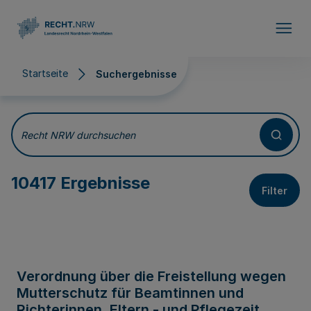
Direkt zum Inhalt
Startseite
Suchergebnisse
Suchergebnisse
Recht NRW durchsuchen
10417 Ergebnisse
Filter
Verordnung über die Freistellung wegen
Mutterschutz für Beamtinnen und
Richterinnen, Eltern - und Pflegezeit,