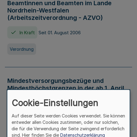
Beamtinnen und Beamten im Lande
Nordrhein-Westfalen
(Arbeitszeitverordnung - AZVO)
In Kraft
Seit 01. August 2006
Verordnung
Mindestversorgungsbezüge und
Mindesthöchstgrenzen in der ab 1. April
2026 maßgeblichen Höhe
Cookie-Einstellungen
In Kraft
Seit 31. Juli 2026
Auf dieser Seite werden Cookies verwendet. Sie können
entweder allen Cookies zustimmen, oder nur solchen,
Verwaltungsvorschrift
die für die Verwendung der Seite zwingend erforderlich
sind. Hier finden Sie die
Datenschutzerklärung