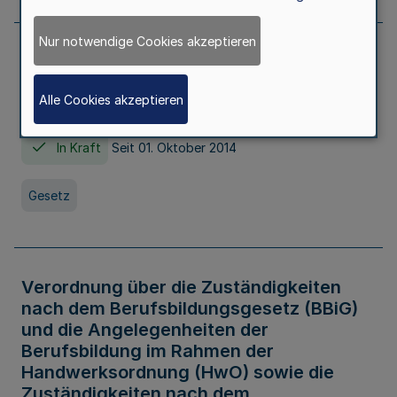
Nur notwendige Cookies akzeptieren
Gesetz über die Hochschulen des Landes
Nordrhein-Westfalen (Hochschulgesetz -
Alle Cookies akzeptieren
HG)
In Kraft
Seit 01. Oktober 2014
Gesetz
Verordnung über die Zuständigkeiten
nach dem Berufsbildungsgesetz (BBiG)
und die Angelegenheiten der
Berufsbildung im Rahmen der
Handwerksordnung (HwO) sowie die
Zuständigkeiten nach dem