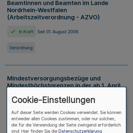
Beamtinnen und Beamten im Lande
Nordrhein-Westfalen
(Arbeitszeitverordnung - AZVO)
In Kraft
Seit 01. August 2006
Verordnung
Mindestversorgungsbezüge und
Mindesthöchstgrenzen in der ab 1. April
2026 maßgeblichen Höhe
Cookie-Einstellungen
In Kraft
Seit 31. Juli 2026
Auf dieser Seite werden Cookies verwendet. Sie können
entweder allen Cookies zustimmen, oder nur solchen,
Verwaltungsvorschrift
die für die Verwendung der Seite zwingend erforderlich
sind. Hier finden Sie die
Datenschutzerklärung