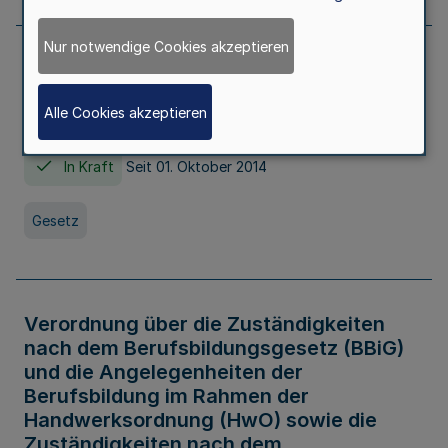
Nur notwendige Cookies akzeptieren
Gesetz über die Hochschulen des Landes
Nordrhein-Westfalen (Hochschulgesetz -
Alle Cookies akzeptieren
HG)
In Kraft
Seit 01. Oktober 2014
Gesetz
Verordnung über die Zuständigkeiten
nach dem Berufsbildungsgesetz (BBiG)
und die Angelegenheiten der
Berufsbildung im Rahmen der
Handwerksordnung (HwO) sowie die
Zuständigkeiten nach dem