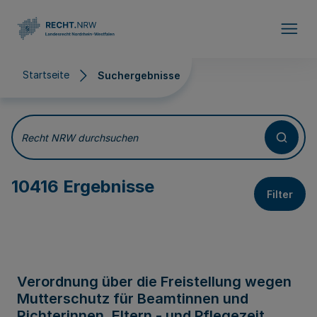
Direkt zum Inhalt
Startseite
Suchergebnisse
Suchergebnisse
Recht NRW durchsuchen
10416 Ergebnisse
Filter
Verordnung über die Freistellung wegen
Mutterschutz für Beamtinnen und
Richterinnen, Eltern - und Pflegezeit,