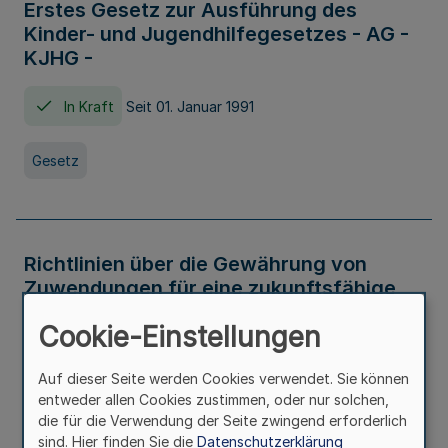
Erstes Gesetz zur Ausführung des
Kinder- und Jugendhilfegesetzes - AG -
KJHG -
In Kraft
Seit 01. Januar 1991
Gesetz
Richtlinien über die Gewährung von
Zuwendungen für eine zukunftsfähige
und nachhaltige Abwasserbeseitigung in
Cookie-Einstellungen
Nordrhein-Westfalen
Auf dieser Seite werden Cookies verwendet. Sie können
In Kraft
entweder allen Cookies zustimmen, oder nur solchen,
die für die Verwendung der Seite zwingend erforderlich
Verwaltungsvorschrift
sind. Hier finden Sie die
Datenschutzerklärung