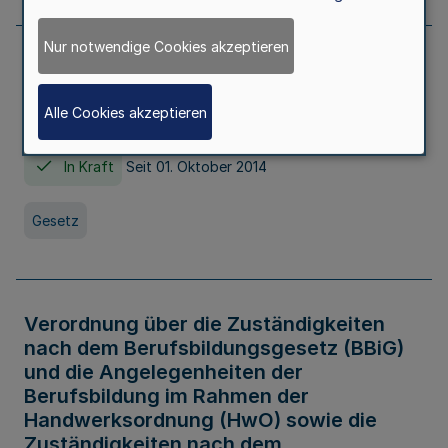
Nur notwendige Cookies akzeptieren
Gesetz über die Hochschulen des Landes
Nordrhein-Westfalen (Hochschulgesetz -
Alle Cookies akzeptieren
HG)
In Kraft
Seit 01. Oktober 2014
Gesetz
Verordnung über die Zuständigkeiten
nach dem Berufsbildungsgesetz (BBiG)
und die Angelegenheiten der
Berufsbildung im Rahmen der
Handwerksordnung (HwO) sowie die
Zuständigkeiten nach dem