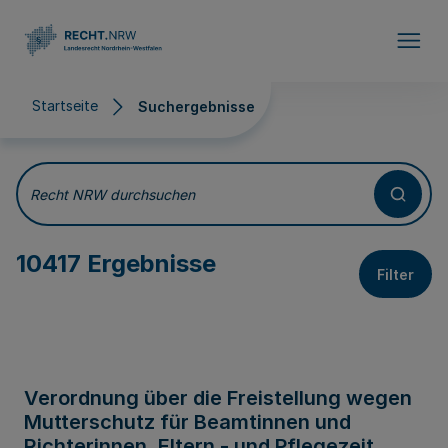
Direkt zum Inhalt
Startseite
Suchergebnisse
Suchergebnisse
Recht NRW durchsuchen
10417 Ergebnisse
Filter
Verordnung über die Freistellung wegen
Mutterschutz für Beamtinnen und
Richterinnen, Eltern - und Pflegezeit,