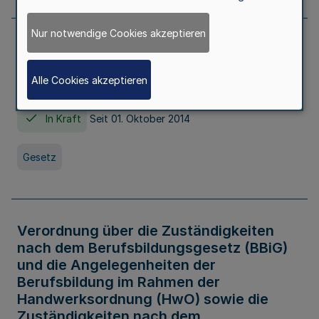
Nur notwendige Cookies akzeptieren
Gesetz über die Hochschulen des Landes
Nordrhein-Westfalen (Hochschulgesetz -
Alle Cookies akzeptieren
HG)
In Kraft
Seit 01. Oktober 2014
Gesetz
Verordnung über die Zuständigkeiten
nach dem Berufsbildungsgesetz (BBiG)
und die Angelegenheiten der
Berufsbildung im Rahmen der
Handwerksordnung (HwO) sowie die
Zuständigkeiten nach dem