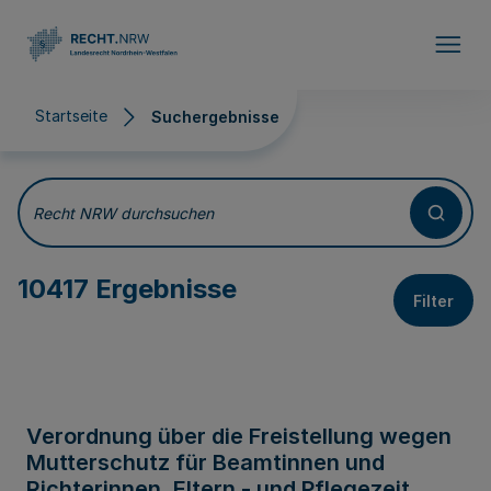
Direkt zum Inhalt
Startseite
Suchergebnisse
Suchergebnisse
Recht NRW durchsuchen
10417 Ergebnisse
Filter
Verordnung über die Freistellung wegen
Mutterschutz für Beamtinnen und
Richterinnen, Eltern - und Pflegezeit,