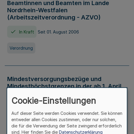
Beamtinnen und Beamten im Lande
Nordrhein-Westfalen
(Arbeitszeitverordnung - AZVO)
In Kraft
Seit 01. August 2006
Verordnung
Mindestversorgungsbezüge und
Mindesthöchstgrenzen in der ab 1. April
2026 maßgeblichen Höhe
Cookie-Einstellungen
In Kraft
Seit 31. Juli 2026
Auf dieser Seite werden Cookies verwendet. Sie können
entweder allen Cookies zustimmen, oder nur solchen,
Verwaltungsvorschrift
die für die Verwendung der Seite zwingend erforderlich
sind. Hier finden Sie die
Datenschutzerklärung