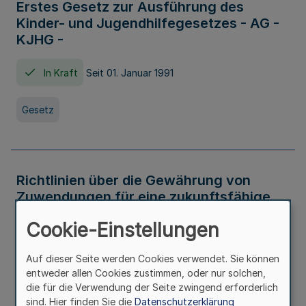
Erstes Gesetz zur Ausführung des
Kinder- und Jugendhilfegesetzes - AG -
KJHG -
In Kraft
Seit 01. Januar 1991
Gesetz
Richtlinien über die Gewährung von
Zuwendungen für eine zukunftsfähige
und nachhaltige Abwasserbeseitigung in
Cookie-Einstellungen
Nordrhein-Westfalen
Auf dieser Seite werden Cookies verwendet. Sie können
In Kraft
entweder allen Cookies zustimmen, oder nur solchen,
die für die Verwendung der Seite zwingend erforderlich
Verwaltungsvorschrift
sind. Hier finden Sie die
Datenschutzerklärung