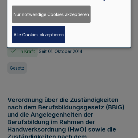
Nur notwendige Cookies akzeptieren
Gesetz über die Hochschulen des Landes
Nordrhein-Westfalen (Hochschulgesetz -
Alle Cookies akzeptieren
HG)
In Kraft
Seit 01. Oktober 2014
Gesetz
Verordnung über die Zuständigkeiten
nach dem Berufsbildungsgesetz (BBiG)
und die Angelegenheiten der
Berufsbildung im Rahmen der
Handwerksordnung (HwO) sowie die
Zuständigkeiten nach dem