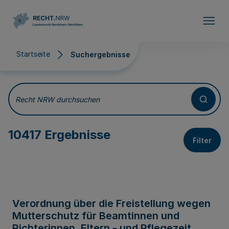
Direkt zum Inhalt
Startseite
Suchergebnisse
Suchergebnisse
Recht NRW durchsuchen
10417 Ergebnisse
Filter
Verordnung über die Freistellung wegen
Mutterschutz für Beamtinnen und
Richterinnen, Eltern - und Pflegezeit,