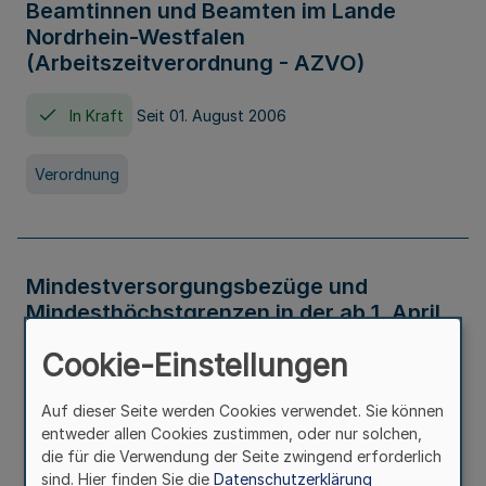
Beamtinnen und Beamten im Lande
Nordrhein-Westfalen
(Arbeitszeitverordnung - AZVO)
In Kraft
Seit 01. August 2006
Verordnung
Mindestversorgungsbezüge und
Mindesthöchstgrenzen in der ab 1. April
2026 maßgeblichen Höhe
Cookie-Einstellungen
In Kraft
Seit 31. Juli 2026
Auf dieser Seite werden Cookies verwendet. Sie können
entweder allen Cookies zustimmen, oder nur solchen,
Verwaltungsvorschrift
die für die Verwendung der Seite zwingend erforderlich
sind. Hier finden Sie die
Datenschutzerklärung