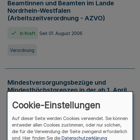
Beamtinnen und Beamten im Lande
Nordrhein-Westfalen
(Arbeitszeitverordnung - AZVO)
In Kraft
Seit 01. August 2006
Verordnung
Mindestversorgungsbezüge und
Mindesthöchstgrenzen in der ab 1. April
2026 maßgeblichen Höhe
Cookie-Einstellungen
In Kraft
Seit 31. Juli 2026
Auf dieser Seite werden Cookies verwendet. Sie können
entweder allen Cookies zustimmen, oder nur solchen,
Verwaltungsvorschrift
die für die Verwendung der Seite zwingend erforderlich
sind. Hier finden Sie die
Datenschutzerklärung