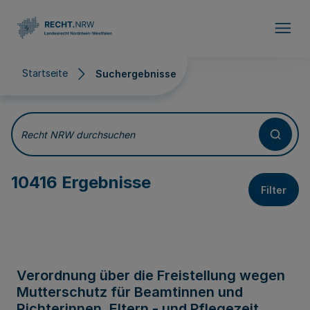
Direkt zum Inhalt
Startseite
Suchergebnisse
Suchergebnisse
Recht NRW durchsuchen
10416 Ergebnisse
Filter
Verordnung über die Freistellung wegen
Mutterschutz für Beamtinnen und
Richterinnen, Eltern - und Pflegezeit,