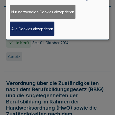
Nur notwendige Cookies akzeptieren
Gesetz über die Hochschulen des Landes
Nordrhein-Westfalen (Hochschulgesetz -
Alle Cookies akzeptieren
HG)
In Kraft
Seit 01. Oktober 2014
Gesetz
Verordnung über die Zuständigkeiten
nach dem Berufsbildungsgesetz (BBiG)
und die Angelegenheiten der
Berufsbildung im Rahmen der
Handwerksordnung (HwO) sowie die
Zuständigkeiten nach dem