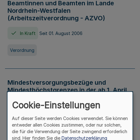
Beamtinnen und Beamten im Lande
Nordrhein-Westfalen
(Arbeitszeitverordnung - AZVO)
In Kraft
Seit 01. August 2006
Verordnung
Mindestversorgungsbezüge und
Mindesthöchstgrenzen in der ab 1. April
2026 maßgeblichen Höhe
Cookie-Einstellungen
In Kraft
Seit 31. Juli 2026
Auf dieser Seite werden Cookies verwendet. Sie können
entweder allen Cookies zustimmen, oder nur solchen,
Verwaltungsvorschrift
die für die Verwendung der Seite zwingend erforderlich
sind. Hier finden Sie die
Datenschutzerklärung