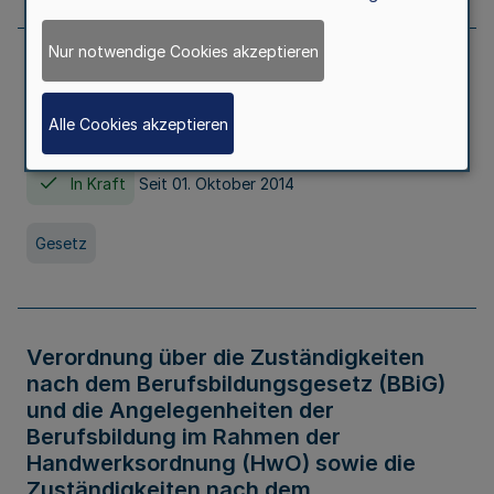
Nur notwendige Cookies akzeptieren
Gesetz über die Hochschulen des Landes
Nordrhein-Westfalen (Hochschulgesetz -
Alle Cookies akzeptieren
HG)
In Kraft
Seit 01. Oktober 2014
Gesetz
Verordnung über die Zuständigkeiten
nach dem Berufsbildungsgesetz (BBiG)
und die Angelegenheiten der
Berufsbildung im Rahmen der
Handwerksordnung (HwO) sowie die
Zuständigkeiten nach dem