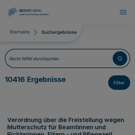
Direkt zum Inhalt
Startseite
Suchergebnisse
Suchergebnisse
Recht NRW durchsuchen
10416 Ergebnisse
Filter
Verordnung über die Freistellung wegen
Mutterschutz für Beamtinnen und
Richterinnen, Eltern - und Pflegezeit,