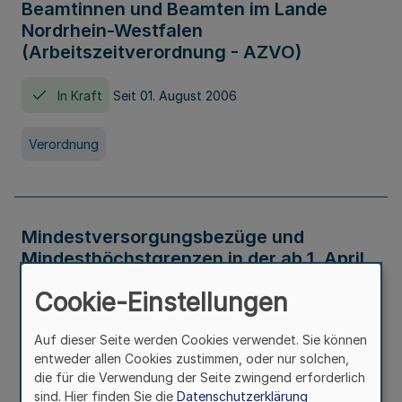
Beamtinnen und Beamten im Lande
Nordrhein-Westfalen
(Arbeitszeitverordnung - AZVO)
In Kraft
Seit 01. August 2006
Verordnung
Mindestversorgungsbezüge und
Mindesthöchstgrenzen in der ab 1. April
2026 maßgeblichen Höhe
Cookie-Einstellungen
In Kraft
Seit 31. Juli 2026
Auf dieser Seite werden Cookies verwendet. Sie können
entweder allen Cookies zustimmen, oder nur solchen,
Verwaltungsvorschrift
die für die Verwendung der Seite zwingend erforderlich
sind. Hier finden Sie die
Datenschutzerklärung