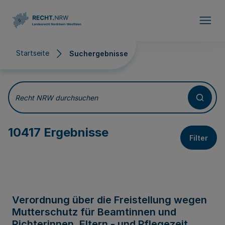
Direkt zum Inhalt
Startseite
Suchergebnisse
Suchergebnisse
Recht NRW durchsuchen
10417 Ergebnisse
Filter
Verordnung über die Freistellung wegen
Mutterschutz für Beamtinnen und
Richterinnen, Eltern - und Pflegezeit,