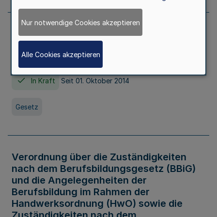
Nur notwendige Cookies akzeptieren
Gesetz über die Hochschulen des Landes
Nordrhein-Westfalen (Hochschulgesetz -
Alle Cookies akzeptieren
HG)
In Kraft
Seit 01. Oktober 2014
Gesetz
Verordnung über die Zuständigkeiten
nach dem Berufsbildungsgesetz (BBiG)
und die Angelegenheiten der
Berufsbildung im Rahmen der
Handwerksordnung (HwO) sowie die
Zuständigkeiten nach dem