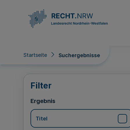
Direkt zum Inhalt
Startseite
Suchergebnisse
Suchergebnisse
Filter
Ergebnis
Titel