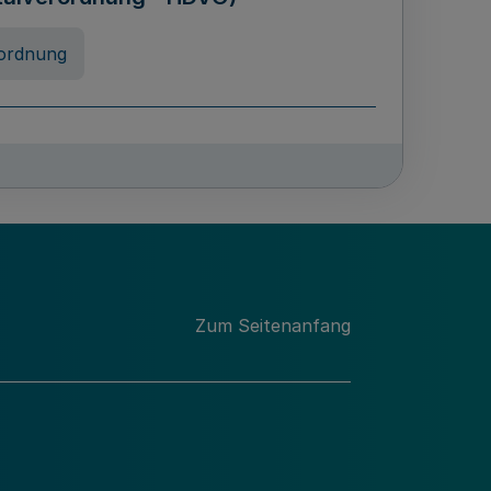
ordnung
chschulabgaben
-VO)
nung
Zum Seitenanfang
 Landes Nordrhein-Westfalen