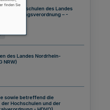
er finden Sie
ng der Hochschulen des Landes
haftsführungsverordnung – -
g
en des Landes Nordrhein-
BG NRW)
re sowie betreffend die
 der Hochschulen und der
talverordnung - HDVO)