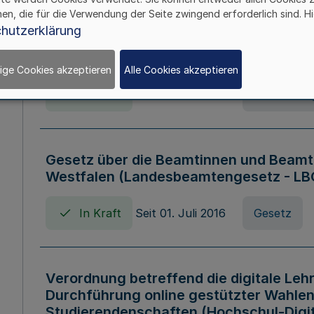
hen, die für die Verwendung der Seite zwingend erforderlich sind. Hi
Verordnung über die Wirtschaftsführu
hutzerklärung
Nordrhein-Westfalen (Hochschulwirtsc
HWFVO)
ige Cookies akzeptieren
Alle Cookies akzeptieren
In Kraft
Seit 11. Juli 2007
Verordnun
Gesetz über die Beamtinnen und Beamt
Westfalen (Landesbeamtengesetz - L
In Kraft
Seit 01. Juli 2016
Gesetz
Verordnung betreffend die digitale Leh
Durchführung online gestützter Wahlen
Studierendenschaften (Hochschul-Digi