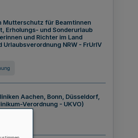
n Mutterschutz für Beamtinnen
it, Erholungs- und Sonderurlaub
rinnen und Richter im Land
nd Urlaubsverordnung NRW - FrUrlV
nung
liniken Aachen, Bonn, Düsseldorf,
klinikum-Verordnung - UKVO)
nung
zustimmen,