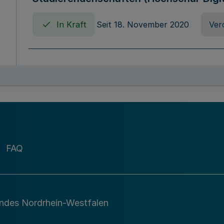
In Kraft
Seit 18. November 2020
Ver
Verordnung über die Erhebung von Ho
(Hochschulabgabenverordnung - HAbg
In Kraft
Seit 26. August 2015
Verord
FAQ
Gesetz über die Kunsthochschulen des
(Kunsthochschulgesetz - KunstHG)
In Kraft
Seit 01. April 2008
Gesetz
andes Nordrhein-Westfalen