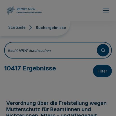
Direkt zum Inhalt
Startseite
Suchergebnisse
Suchergebnisse
Recht NRW durchsuchen
10417 Ergebnisse
Filter
Verordnung über die Freistellung wegen
Mutterschutz für Beamtinnen und
Richterinnen, Eltern - und Pflegezeit,