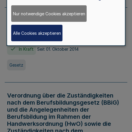
Nur notwendige Cookies akzeptieren
Gesetz über die Hochschulen des Landes
Nordrhein-Westfalen (Hochschulgesetz -
Alle Cookies akzeptieren
HG)
In Kraft
Seit 01. Oktober 2014
Gesetz
Verordnung über die Zuständigkeiten
nach dem Berufsbildungsgesetz (BBiG)
und die Angelegenheiten der
Berufsbildung im Rahmen der
Handwerksordnung (HwO) sowie die
Zuständigkeiten nach dem