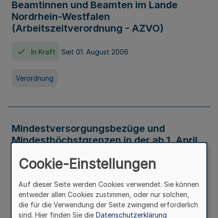
Beamtinnen und Beamten im Lande
Nordrhein-Westfalen
(Arbeitszeitverordnung - AZVO)
In Kraft
Seit 01. August 2006
Verordnung
Mindestversorgungsbezüge und
Mindesthöchstgrenzen in der ab 1. April
2026 maßgeblichen Höhe
Cookie-Einstellungen
In Kraft
Seit 31. Juli 2026
Auf dieser Seite werden Cookies verwendet. Sie können
entweder allen Cookies zustimmen, oder nur solchen,
Verwaltungsvorschrift
die für die Verwendung der Seite zwingend erforderlich
sind. Hier finden Sie die
Datenschutzerklärung