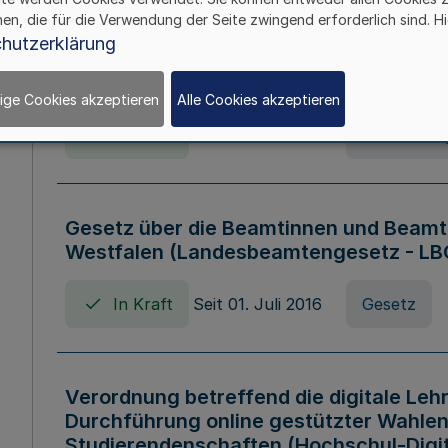
hen, die für die Verwendung der Seite zwingend erforderlich sind. Hi
Verordnung über die Wirtschaftsführu
hutzerklärung
Nordrhein-Westfalen (Hochschulwirtsc
HWFVO)
ige Cookies akzeptieren
Alle Cookies akzeptieren
In Kraft
Seit 11. Juli 2007
Verordnun
Gesetz über die Beamtinnen und Beamt
Westfalen (Landesbeamtengesetz - L
In Kraft
Seit 01. Juli 2016
Gesetz
Verordnung betreffend die digitale Leh
Durchführung online gestützter Wahlen
Studierendenschaften (Hochschul-Digi