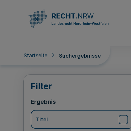
Direkt zum Inhalt
Startseite
Suchergebnisse
Suchergebnisse
Filter
Ergebnis
Titel