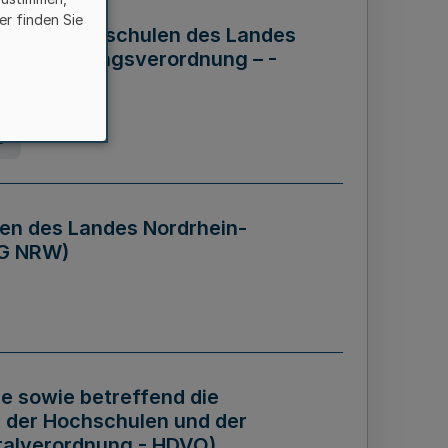
er finden Sie
ng der Hochschulen des Landes
haftsführungsverordnung – -
g
en des Landes Nordrhein-
BG NRW)
re sowie betreffend die
 der Hochschulen und der
talverordnung - HDVO)