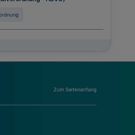
ordnung
rreneigenschaft und
schulen des Landes Nordrhein-
ng
Zum Seitenanfang
chschulabgaben
-VO)
nung