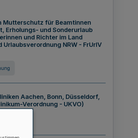
n Mutterschutz für Beamtinnen
it, Erholungs- und Sonderurlaub
rinnen und Richter im Land
nd Urlaubsverordnung NRW - FrUrlV
nung
liniken Aachen, Bonn, Düsseldorf,
klinikum-Verordnung - UKVO)
nung
zustimmen,